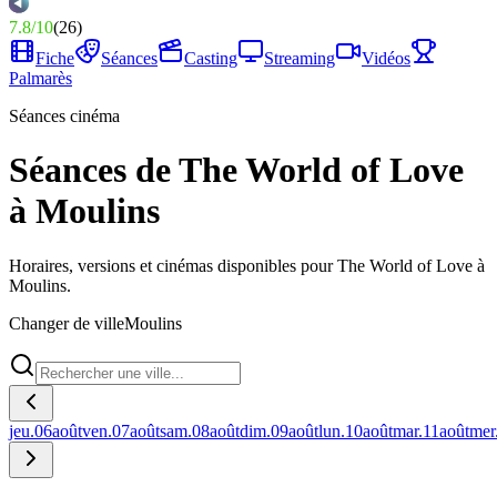
7.8
/
10
(
26
)
Fiche
Séances
Casting
Streaming
Vidéos
Palmarès
Séances cinéma
Séances de The World of Love
à Moulins
Horaires, versions et cinémas disponibles pour The World of Love à
Moulins.
Changer de ville
Moulins
jeu.
06
août
ven.
07
août
sam.
08
août
dim.
09
août
lun.
10
août
mar.
11
août
mer