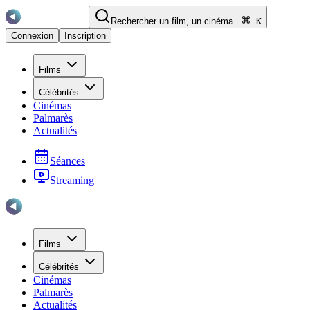
Rechercher un film, un cinéma...
K
Connexion
Inscription
Films
Célébrités
Cinémas
Palmarès
Actualités
Séances
Streaming
Films
Célébrités
Cinémas
Palmarès
Actualités