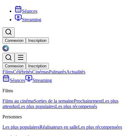
Séances
Streaming
Connexion
Inscription
Connexion
Inscription
Films
Célébrités
Cinémas
Palmarès
Actualités
Séances
Streaming
Films
Films au cinéma
Sorties de la semaine
Prochainement
Les plus
attendus
Les plus populaires
Les plus récompensés
Personnes
Les plus populaires
Réalisateurs en salle
Les plus récompensées