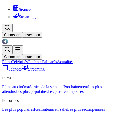
Séances
Streaming
Connexion
Inscription
Connexion
Inscription
Films
Célébrités
Cinémas
Palmarès
Actualités
Séances
Streaming
Films
Films au cinéma
Sorties de la semaine
Prochainement
Les plus
attendus
Les plus populaires
Les plus récompensés
Personnes
Les plus populaires
Réalisateurs en salle
Les plus récompensées