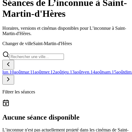
Séances de L’inconnue à Saint-
Martin-d'Hères
Horaires, versions et cinémas disponibles pour L’inconnue à Saint-
Martin-d'Hères.
Changer de ville
Saint-Martin-d'Hères
lun.
10
août
mar.
11
août
mer.
12
août
jeu.
13
août
ven.
14
août
sam.
15
août
dim
Filtrer les séances
Aucune séance disponible
L’inconnue n'est pas actuellement projeté dans les cinémas de Saint-