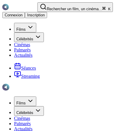
Rechercher un film, un cinéma...
K
Connexion
Inscription
Films
Célébrités
Cinémas
Palmarès
Actualités
Séances
Streaming
Films
Célébrités
Cinémas
Palmarès
Actualités