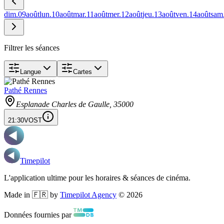
dim.
09
août
lun.
10
août
mar.
11
août
mer.
12
août
jeu.
13
août
ven.
14
août
sam
Filtrer les séances
Langue
Cartes
Pathé Rennes
Esplanade Charles de Gaulle
, 35000
21:30
VOST
Timepilot
L'application ultime pour les horaires & séances de cinéma.
Made in 🇫🇷 by
Timepilot Agency
©
2026
Données fournies par