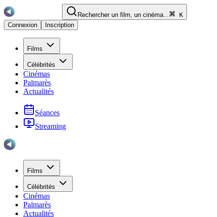
Rechercher un film, un cinéma...
K
Connexion
Inscription
Films
Célébrités
Cinémas
Palmarès
Actualités
Séances
Streaming
Films
Célébrités
Cinémas
Palmarès
Actualités