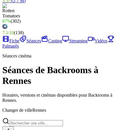
3.3
/
5
(
2,7 M
)
87%
(
302
)
7.1
/
10
(
138
)
Fiche
Séances
Casting
Streaming
Vidéos
Palmarès
Séances cinéma
Séances de Backrooms à
Rennes
Horaires, versions et cinémas disponibles pour Backrooms à
Rennes.
Changer de ville
Rennes