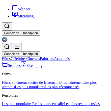
Séances
Streaming
Connexion
Inscription
Connexion
Inscription
Films
Célébrités
Cinémas
Palmarès
Actualités
Séances
Streaming
Films
Films au cinéma
Sorties de la semaine
Prochainement
Les plus
attendus
Les plus populaires
Les plus récompensés
Personnes
Les plus populaires
Réalisateurs en salle
Les plus récompensées