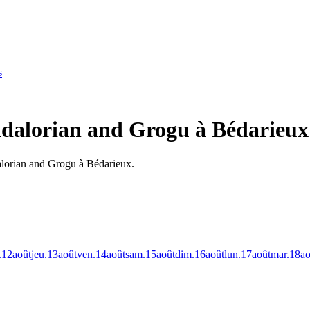
s
ndalorian and Grogu à Bédarieux
alorian and Grogu à Bédarieux.
.
12
août
jeu.
13
août
ven.
14
août
sam.
15
août
dim.
16
août
lun.
17
août
mar.
18
ao