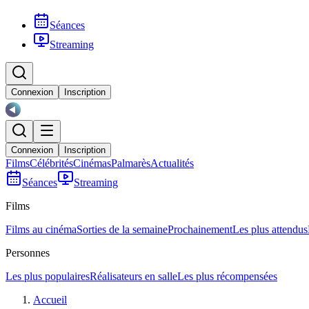
Séances
Streaming
Connexion
Inscription
Connexion
Inscription
Films
Célébrités
Cinémas
Palmarès
Actualités
Séances
Streaming
Films
Films au cinéma
Sorties de la semaine
Prochainement
Les plus attendus
Personnes
Les plus populaires
Réalisateurs en salle
Les plus récompensées
Accueil