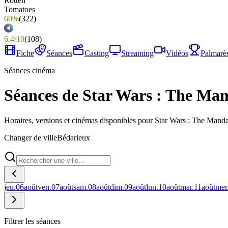
60%
(
322
)
6.4
/
10
(
108
)
Fiche
Séances
Casting
Streaming
Vidéos
Palmarè
Séances cinéma
Séances de Star Wars : The Ma
Horaires, versions et cinémas disponibles pour Star Wars : The Mand
Changer de ville
Bédarieux
jeu.
06
août
ven.
07
août
sam.
08
août
dim.
09
août
lun.
10
août
mar.
11
août
mer
Filtrer les séances