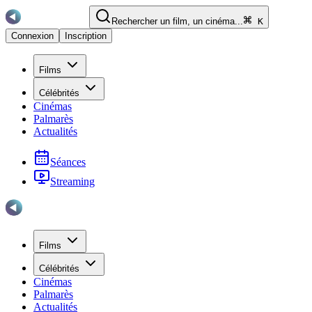
Rechercher un film, un cinéma...
K
Connexion
Inscription
Films
Célébrités
Cinémas
Palmarès
Actualités
Séances
Streaming
Films
Célébrités
Cinémas
Palmarès
Actualités