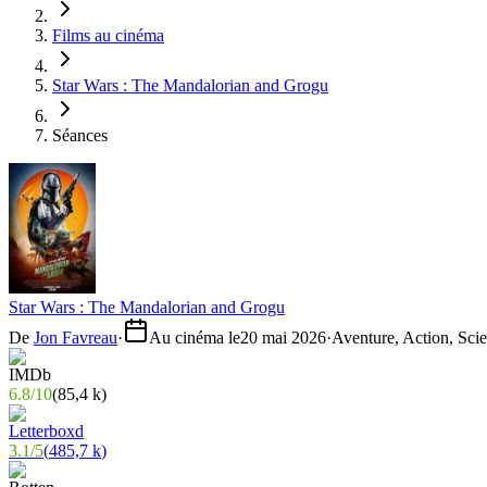
Films au cinéma
Star Wars : The Mandalorian and Grogu
Séances
Star Wars : The Mandalorian and Grogu
De
Jon Favreau
·
Au cinéma le
20 mai 2026
·
Aventure, Action, Scie
6.8
/
10
(
85,4 k
)
3.1
/
5
(
485,7 k
)