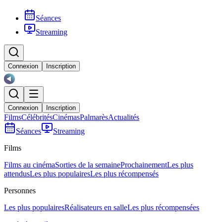
Séances
Streaming
Connexion
Inscription
Connexion
Inscription
Films
Célébrités
Cinémas
Palmarès
Actualités
Séances
Streaming
Films
Films au cinéma
Sorties de la semaine
Prochainement
Les plus
attendus
Les plus populaires
Les plus récompensés
Personnes
Les plus populaires
Réalisateurs en salle
Les plus récompensées