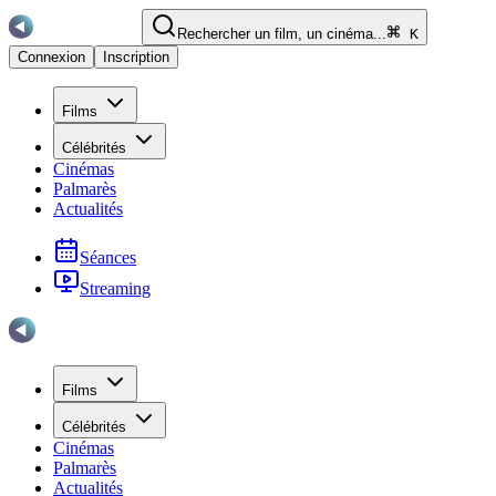
Rechercher un film, un cinéma...
K
Connexion
Inscription
Films
Célébrités
Cinémas
Palmarès
Actualités
Séances
Streaming
Films
Célébrités
Cinémas
Palmarès
Actualités