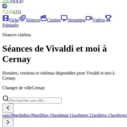
3.6
/
5
(
8,8 k
)
7.2
/
10
(
22
)
Fiche
Séances
Casting
Streaming
Vidéos
Palmarès
Séances cinéma
Séances de Vivaldi et moi à
Cernay
Horaires, versions et cinémas disponibles pour Vivaldi et moi à
Cernay.
Changer de ville
Cernay
sam.
08
août
dim.
09
août
lun.
10
août
mar.
11
août
mer.
12
août
jeu.
13
août
ven