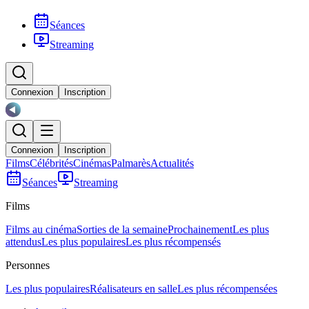
Séances
Streaming
Connexion
Inscription
Connexion
Inscription
Films
Célébrités
Cinémas
Palmarès
Actualités
Séances
Streaming
Films
Films au cinéma
Sorties de la semaine
Prochainement
Les plus
attendus
Les plus populaires
Les plus récompensés
Personnes
Les plus populaires
Réalisateurs en salle
Les plus récompensées