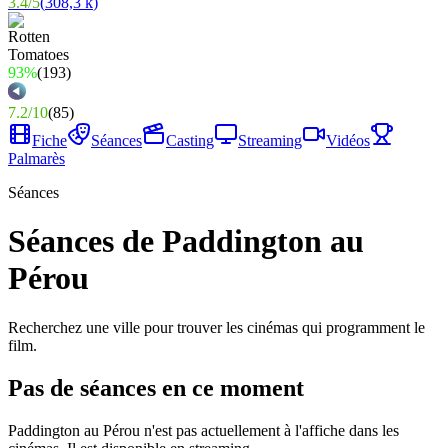
3.4
/
5
(
308,3 k
)
93%
(
193
)
7.2
/
10
(
85
)
Fiche
Séances
Casting
Streaming
Vidéos
Palmarès
Séances
Séances de Paddington au
Pérou
Recherchez une ville pour trouver les cinémas qui programment le
film.
Pas de séances en ce moment
Paddington au Pérou
n'est pas actuellement à l'affiche dans les