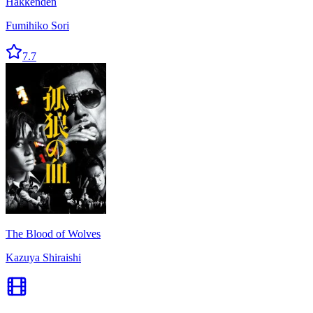
Hakkenden
Fumihiko Sori
7.7
The Blood of Wolves
Kazuya Shiraishi