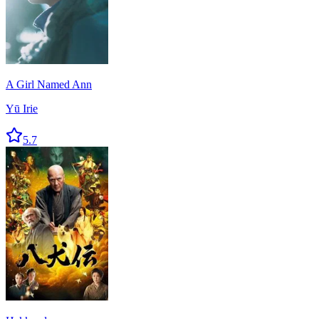
A Girl Named Ann
Yū Irie
5.7