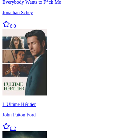
Everybody Wants to F*ck Me
Jonathan Schey
6.0
L'Ultime Héritier
John Patton Ford
6.2