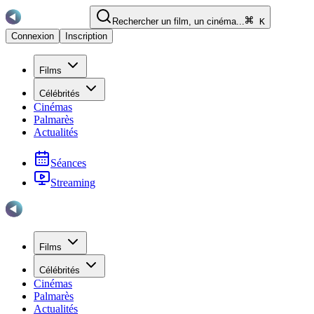
Rechercher un film, un cinéma...
K
Connexion
Inscription
Films
Célébrités
Cinémas
Palmarès
Actualités
Séances
Streaming
Films
Célébrités
Cinémas
Palmarès
Actualités