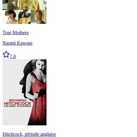
True Mothers
Naomi Kawase
7.0
Hitchcock, période anglaise