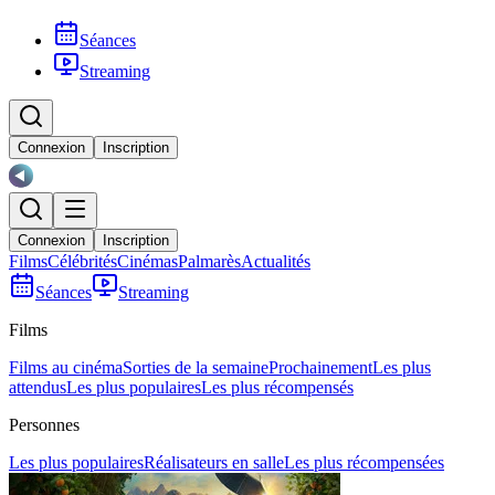
Séances
Streaming
Connexion
Inscription
Connexion
Inscription
Films
Célébrités
Cinémas
Palmarès
Actualités
Séances
Streaming
Films
Films au cinéma
Sorties de la semaine
Prochainement
Les plus
attendus
Les plus populaires
Les plus récompensés
Personnes
Les plus populaires
Réalisateurs en salle
Les plus récompensées