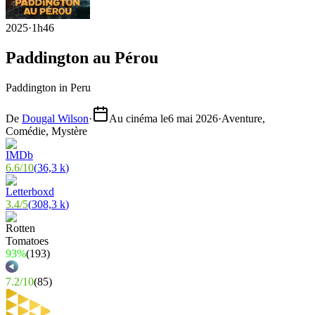
2025
·
1h46
Paddington au Pérou
Paddington in Peru
De
Dougal Wilson
·
Au cinéma le
6 mai 2026
·
Aventure,
Comédie, Mystère
6.6
/
10
(
36,3 k
)
3.4
/
5
(
308,3 k
)
93%
(
193
)
7.2
/
10
(
85
)