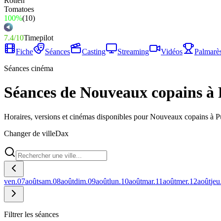
100%
(
10
)
7.4
/
10
Timepilot
Fiche
Séances
Casting
Streaming
Vidéos
Palmarè
Séances cinéma
Séances de Nouveaux copains à 
Horaires, versions et cinémas disponibles pour Nouveaux copains à 
Changer de ville
Dax
ven.
07
août
sam.
08
août
dim.
09
août
lun.
10
août
mar.
11
août
mer.
12
août
jeu
Filtrer les séances