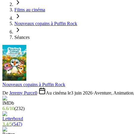
Films au cinéma
Nouveaux copains à Puffin Rock
Séances
Nouveaux copains à Puffin Rock
De
Jeremy Purcell
·
Au cinéma le
3 juin 2026
·
Aventure, Animation,
6.6
/
10
(
232
)
3.4
/
5
(
547
)