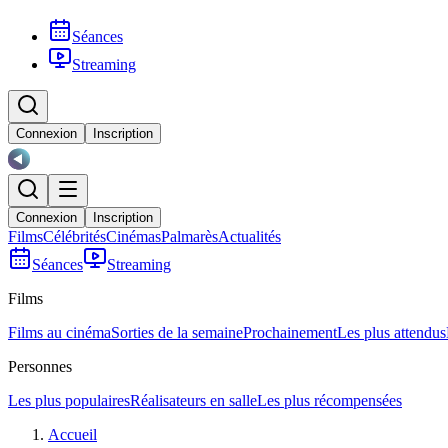
Séances
Streaming
Connexion
Inscription
Connexion
Inscription
Films
Célébrités
Cinémas
Palmarès
Actualités
Séances
Streaming
Films
Films au cinéma
Sorties de la semaine
Prochainement
Les plus attendus
Personnes
Les plus populaires
Réalisateurs en salle
Les plus récompensées
Accueil