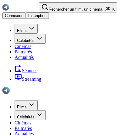
Rechercher un film, un cinéma...
K
Connexion
Inscription
Films
Célébrités
Cinémas
Palmarès
Actualités
Séances
Streaming
Films
Célébrités
Cinémas
Palmarès
Actualités