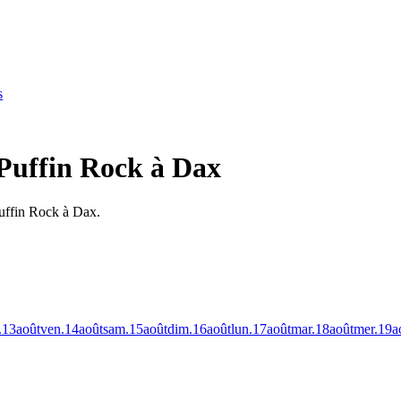
s
Puffin Rock à Dax
Puffin Rock à Dax.
.
13
août
ven.
14
août
sam.
15
août
dim.
16
août
lun.
17
août
mar.
18
août
mer.
19
a