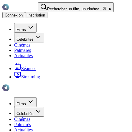
Rechercher un film, un cinéma...
K
Connexion
Inscription
Films
Célébrités
Cinémas
Palmarès
Actualités
Séances
Streaming
Films
Célébrités
Cinémas
Palmarès
Actualités