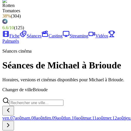
38%
(
304
)
6.6
/
10
(
125
)
Fiche
Séances
Casting
Streaming
Vidéos
Palmarès
Séances cinéma
Séances de Michael à Brioude
Horaires, versions et cinémas disponibles pour Michael à Brioude.
Changer de ville
Brioude
ven.
07
août
sam.
08
août
dim.
09
août
lun.
10
août
mar.
11
août
mer.
12
août
jeu