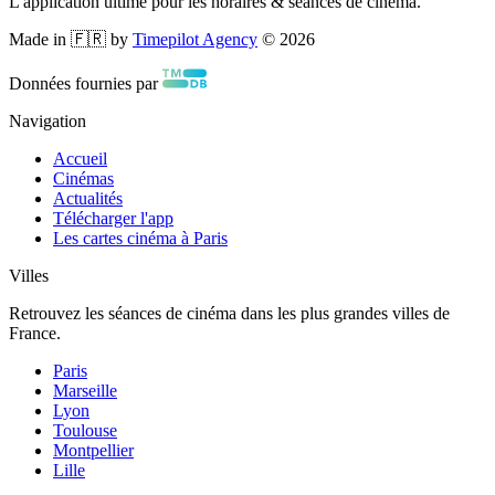
L'application ultime pour les horaires & séances de cinéma.
Made in 🇫🇷 by
Timepilot Agency
©
2026
Données fournies par
Navigation
Accueil
Cinémas
Actualités
Télécharger l'app
Les cartes cinéma à Paris
Villes
Retrouvez les séances de cinéma dans les plus grandes villes de
France.
Paris
Marseille
Lyon
Toulouse
Montpellier
Lille