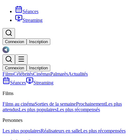
Séances
Streaming
Connexion
Inscription
Connexion
Inscription
Films
Célébrités
Cinémas
Palmarès
Actualités
Séances
Streaming
Films
Films au cinéma
Sorties de la semaine
Prochainement
Les plus
attendus
Les plus populaires
Les plus récompensés
Personnes
Les plus populaires
Réalisateurs en salle
Les plus récompensées