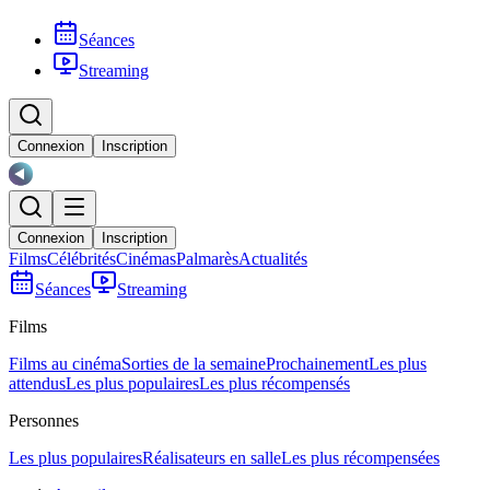
Séances
Streaming
Connexion
Inscription
Connexion
Inscription
Films
Célébrités
Cinémas
Palmarès
Actualités
Séances
Streaming
Films
Films au cinéma
Sorties de la semaine
Prochainement
Les plus
attendus
Les plus populaires
Les plus récompensés
Personnes
Les plus populaires
Réalisateurs en salle
Les plus récompensées