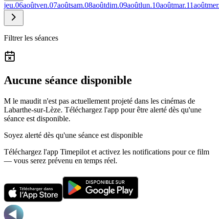
jeu.
06
août
ven.
07
août
sam.
08
août
dim.
09
août
lun.
10
août
mar.
11
août
mer
Filtrer les séances
Aucune séance disponible
M le maudit n'est pas actuellement projeté dans les cinémas de
Labarthe-sur-Lèze.
Téléchargez l'app pour être alerté dès qu'une
séance est disponible.
Soyez alerté dès qu'une séance est disponible
Téléchargez l'app Timepilot et activez les notifications pour ce film
— vous serez prévenu en temps réel.