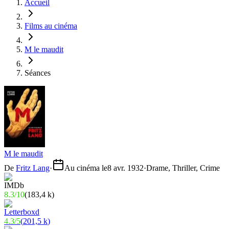
Accueil
Films au cinéma
M le maudit
Séances
M le maudit
De
Fritz Lang
·
Au cinéma le
8 avr. 1932
·
Drame, Thriller, Crime
8.3
/
10
(
183,4 k
)
4.3
/
5
(
201,5 k
)