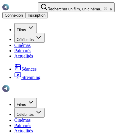
Rechercher un film, un cinéma...
K
Connexion
Inscription
Films
Célébrités
Cinémas
Palmarès
Actualités
Séances
Streaming
Films
Célébrités
Cinémas
Palmarès
Actualités