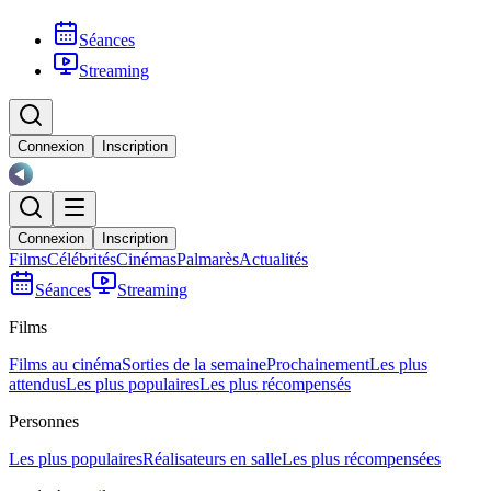
Séances
Streaming
Connexion
Inscription
Connexion
Inscription
Films
Célébrités
Cinémas
Palmarès
Actualités
Séances
Streaming
Films
Films au cinéma
Sorties de la semaine
Prochainement
Les plus
attendus
Les plus populaires
Les plus récompensés
Personnes
Les plus populaires
Réalisateurs en salle
Les plus récompensées