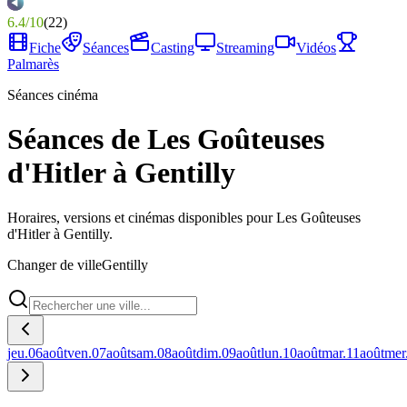
6.4
/
10
(
22
)
Fiche
Séances
Casting
Streaming
Vidéos
Palmarès
Séances cinéma
Séances de Les Goûteuses
d'Hitler à Gentilly
Horaires, versions et cinémas disponibles pour Les Goûteuses
d'Hitler à Gentilly.
Changer de ville
Gentilly
jeu.
06
août
ven.
07
août
sam.
08
août
dim.
09
août
lun.
10
août
mar.
11
août
mer