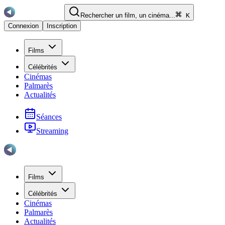
Rechercher un film, un cinéma...
K
Connexion
Inscription
Films
Célébrités
Cinémas
Palmarès
Actualités
Séances
Streaming
Films
Célébrités
Cinémas
Palmarès
Actualités