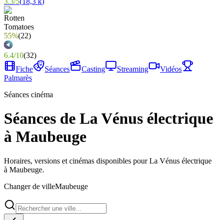
3.3
/
5
(
18,3 k
)
55%
(
22
)
6.4
/
10
(
32
)
Fiche
Séances
Casting
Streaming
Vidéos
Palmarès
Séances cinéma
Séances de La Vénus électrique
à Maubeuge
Horaires, versions et cinémas disponibles pour La Vénus électrique
à Maubeuge.
Changer de ville
Maubeuge