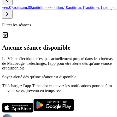
ven.
07
août
sam.
08
août
dim.
09
août
lun.
10
août
mar.
11
août
mer.
12
août
jeu
Filtrer les séances
Aucune séance disponible
La Vénus électrique n'est pas actuellement projeté dans les cinémas
de Maubeuge.
Téléchargez l'app pour être alerté dès qu'une séance
est disponible.
Soyez alerté dès qu'une séance est disponible
Téléchargez l'app Timepilot et activez les notifications pour ce film
— vous serez prévenu en temps réel.