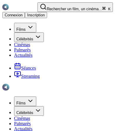
Rechercher un film, un cinéma...
K
Connexion
Inscription
Films
Célébrités
Cinémas
Palmarès
Actualités
Séances
Streaming
Films
Célébrités
Cinémas
Palmarès
Actualités