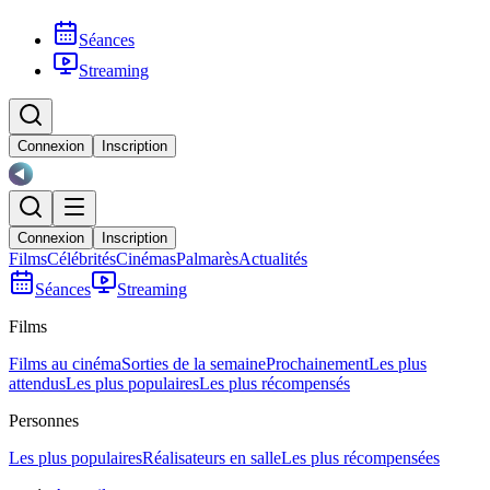
Séances
Streaming
Connexion
Inscription
Connexion
Inscription
Films
Célébrités
Cinémas
Palmarès
Actualités
Séances
Streaming
Films
Films au cinéma
Sorties de la semaine
Prochainement
Les plus
attendus
Les plus populaires
Les plus récompensés
Personnes
Les plus populaires
Réalisateurs en salle
Les plus récompensées