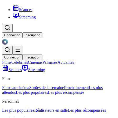
Séances
Streaming
Connexion
Inscription
Connexion
Inscription
Films
Célébrités
Cinémas
Palmarès
Actualités
Séances
Streaming
Films
Films au cinéma
Sorties de la semaine
Prochainement
Les plus
attendus
Les plus populaires
Les plus récompensés
Personnes
Les plus populaires
Réalisateurs en salle
Les plus récompensées