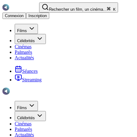
Rechercher un film, un cinéma...
K
Connexion
Inscription
Films
Célébrités
Cinémas
Palmarès
Actualités
Séances
Streaming
Films
Célébrités
Cinémas
Palmarès
Actualités