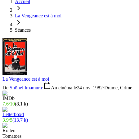
Accueil
La Vengeance est à moi
Séances
La Vengeance est à moi
De
Shōhei Imamura
·
Au cinéma le
24 nov. 1982
·
Drame, Crime
7.6
/
10
(
8,1 k
)
3.9
/
5
(
13,7 k
)