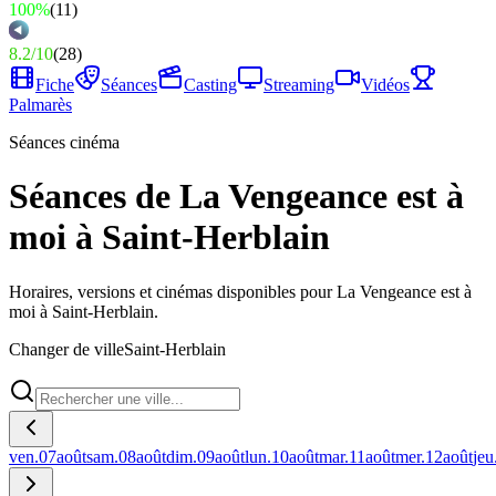
100%
(
11
)
8.2
/
10
(
28
)
Fiche
Séances
Casting
Streaming
Vidéos
Palmarès
Séances cinéma
Séances de La Vengeance est à
moi à Saint-Herblain
Horaires, versions et cinémas disponibles pour La Vengeance est à
moi à Saint-Herblain.
Changer de ville
Saint-Herblain
ven.
07
août
sam.
08
août
dim.
09
août
lun.
10
août
mar.
11
août
mer.
12
août
jeu