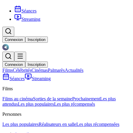
Séances
Streaming
Connexion
Inscription
Connexion
Inscription
Films
Célébrités
Cinémas
Palmarès
Actualités
Séances
Streaming
Films
Films au cinéma
Sorties de la semaine
Prochainement
Les plus
attendus
Les plus populaires
Les plus récompensés
Personnes
Les plus populaires
Réalisateurs en salle
Les plus récompensées