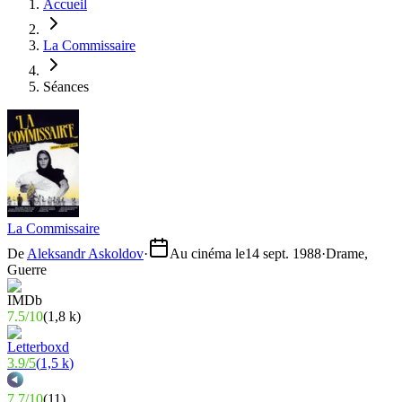
Accueil
La Commissaire
Séances
La Commissaire
De
Aleksandr Askoldov
·
Au cinéma le
14 sept. 1988
·
Drame,
Guerre
7.5
/
10
(
1,8 k
)
3.9
/
5
(
1,5 k
)
7.7
/
10
(
11
)