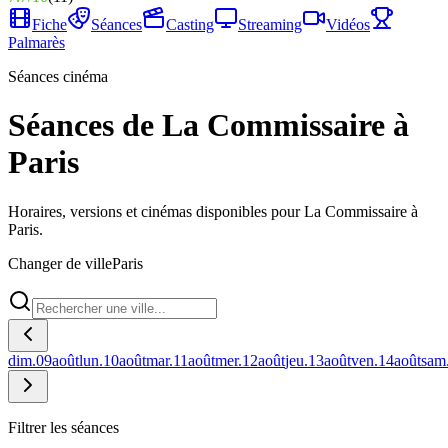
Fiche
Séances
Casting
Streaming
Vidéos
Palmarès
Séances cinéma
Séances de La Commissaire à
Paris
Horaires, versions et cinémas disponibles pour La Commissaire à
Paris.
Changer de ville
Paris
dim.
09
août
lun.
10
août
mar.
11
août
mer.
12
août
jeu.
13
août
ven.
14
août
sam
Filtrer les séances