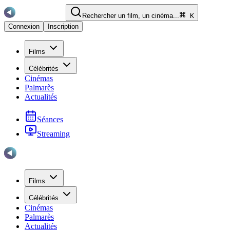
Rechercher un film, un cinéma...
K
Connexion
Inscription
Films
Célébrités
Cinémas
Palmarès
Actualités
Séances
Streaming
Films
Célébrités
Cinémas
Palmarès
Actualités