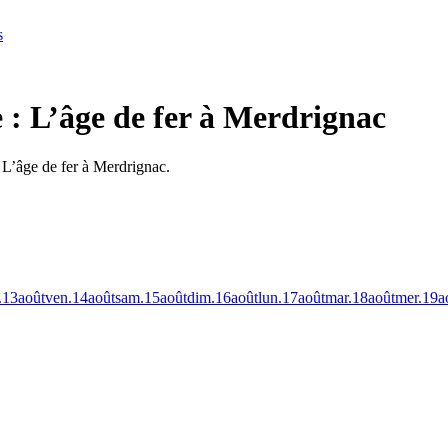
s
e : L’âge de fer à Merdrignac
: L’âge de fer à Merdrignac.
.
13
août
ven.
14
août
sam.
15
août
dim.
16
août
lun.
17
août
mar.
18
août
mer.
19
a