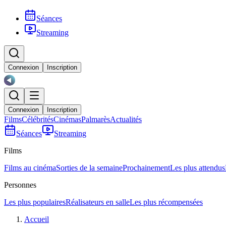
Séances
Streaming
Connexion
Inscription
Connexion
Inscription
Films
Célébrités
Cinémas
Palmarès
Actualités
Séances
Streaming
Films
Films au cinéma
Sorties de la semaine
Prochainement
Les plus attendus
Personnes
Les plus populaires
Réalisateurs en salle
Les plus récompensées
Accueil