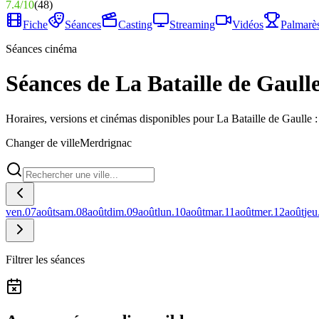
7.4
/
10
(
48
)
Fiche
Séances
Casting
Streaming
Vidéos
Palmarè
Séances cinéma
Séances de La Bataille de Gaull
Horaires, versions et cinémas disponibles pour La Bataille de Gaulle 
Changer de ville
Merdrignac
ven.
07
août
sam.
08
août
dim.
09
août
lun.
10
août
mar.
11
août
mer.
12
août
jeu
Filtrer les séances