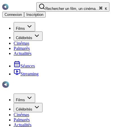
Rechercher un film, un cinéma...
K
Connexion
Inscription
Films
Célébrités
Cinémas
Palmarès
Actualités
Séances
Streaming
Films
Célébrités
Cinémas
Palmarès
Actualités