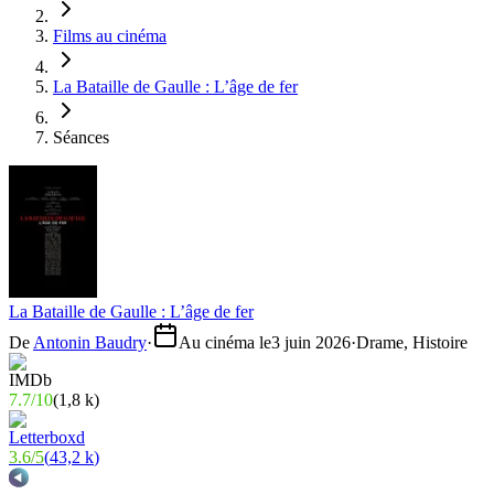
Films au cinéma
La Bataille de Gaulle : L’âge de fer
Séances
La Bataille de Gaulle : L’âge de fer
De
Antonin Baudry
·
Au cinéma le
3 juin 2026
·
Drame, Histoire
7.7
/
10
(
1,8 k
)
3.6
/
5
(
43,2 k
)