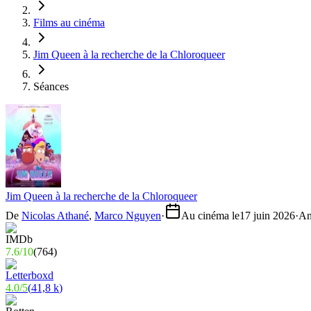
Films au cinéma
Jim Queen à la recherche de la Chloroqueer
Séances
Jim Queen à la recherche de la Chloroqueer
De
Nicolas Athané
,
Marco Nguyen
·
Au cinéma le
17 juin 2026
·
An
7.6
/
10
(
764
)
4.0
/
5
(
41,8 k
)