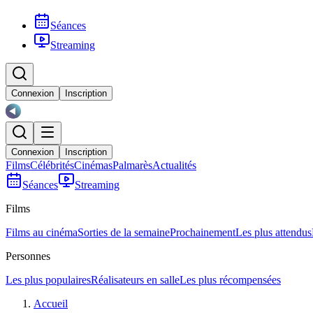
Séances
Streaming
Connexion
Inscription
Connexion
Inscription
Films
Célébrités
Cinémas
Palmarès
Actualités
Séances
Streaming
Films
Films au cinéma
Sorties de la semaine
Prochainement
Les plus attendus
Personnes
Les plus populaires
Réalisateurs en salle
Les plus récompensées
Accueil