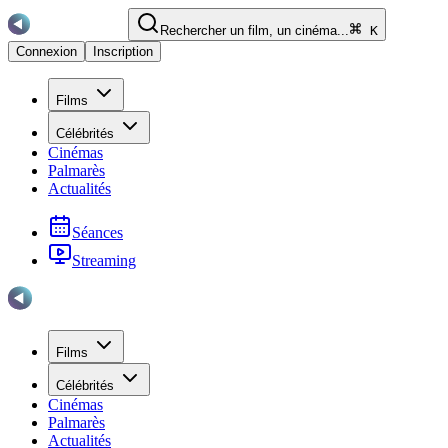
Rechercher un film, un cinéma...
K
Connexion
Inscription
Films
Célébrités
Cinémas
Palmarès
Actualités
Séances
Streaming
Films
Célébrités
Cinémas
Palmarès
Actualités