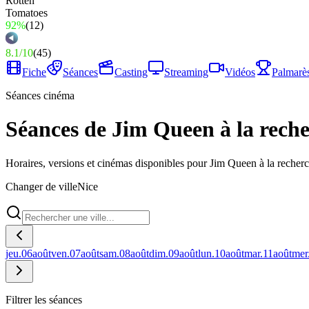
92%
(
12
)
8.1
/
10
(
45
)
Fiche
Séances
Casting
Streaming
Vidéos
Palmarè
Séances cinéma
Séances de Jim Queen à la reche
Horaires, versions et cinémas disponibles pour Jim Queen à la recher
Changer de ville
Nice
jeu.
06
août
ven.
07
août
sam.
08
août
dim.
09
août
lun.
10
août
mar.
11
août
mer
Filtrer les séances