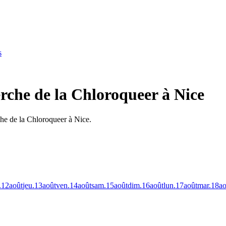
s
rche de la Chloroqueer à Nice
che de la Chloroqueer à Nice.
.
12
août
jeu.
13
août
ven.
14
août
sam.
15
août
dim.
16
août
lun.
17
août
mar.
18
ao