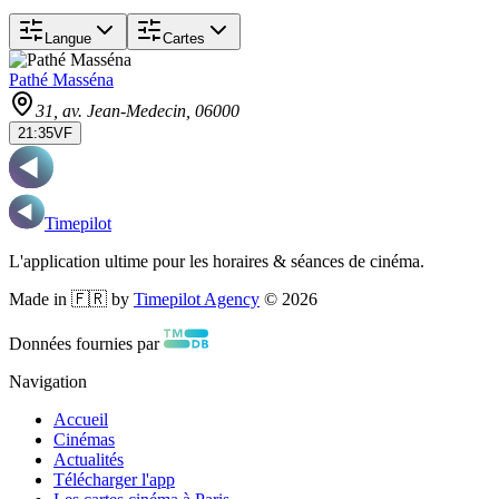
Langue
Cartes
Pathé Masséna
31, av. Jean-Medecin
, 06000
21:35
VF
Timepilot
L'application ultime pour les horaires & séances de cinéma.
Made in 🇫🇷 by
Timepilot Agency
©
2026
Données fournies par
Navigation
Accueil
Cinémas
Actualités
Télécharger l'app