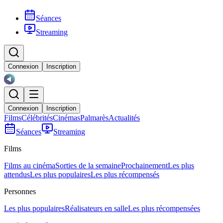
Séances
Streaming
Connexion
Inscription
Connexion
Inscription
Films
Célébrités
Cinémas
Palmarès
Actualités
Séances
Streaming
Films
Films au cinéma
Sorties de la semaine
Prochainement
Les plus
attendus
Les plus populaires
Les plus récompensés
Personnes
Les plus populaires
Réalisateurs en salle
Les plus récompensées