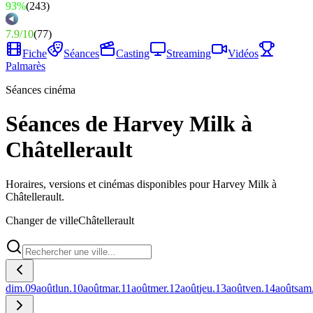
93%
(
243
)
7.9
/
10
(
77
)
Fiche
Séances
Casting
Streaming
Vidéos
Palmarès
Séances cinéma
Séances de Harvey Milk à
Châtellerault
Horaires, versions et cinémas disponibles pour Harvey Milk à
Châtellerault.
Changer de ville
Châtellerault
dim.
09
août
lun.
10
août
mar.
11
août
mer.
12
août
jeu.
13
août
ven.
14
août
sam