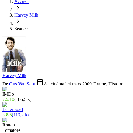
Accueil
Harvey Milk
Séances
Harvey Milk
De
Gus Van Sant
·
Au cinéma le
4 mars 2009
·
Drame, Histoire
7.5
/
10
(
186,5 k
)
3.8
/
5
(
119,2 k
)