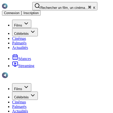
Rechercher un film, un cinéma...
K
Connexion
Inscription
Films
Célébrités
Cinémas
Palmarès
Actualités
Séances
Streaming
Films
Célébrités
Cinémas
Palmarès
Actualités