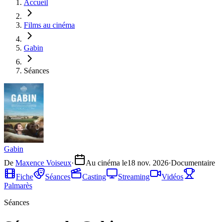
Accueil
Films au cinéma
Gabin
Séances
Gabin
De
Maxence Voiseux
·
Au cinéma le
18 nov. 2026
·
Documentaire
Fiche
Séances
Casting
Streaming
Vidéos
Palmarès
Séances