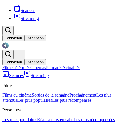
Séances
Streaming
Connexion
Inscription
Connexion
Inscription
Films
Célébrités
Cinémas
Palmarès
Actualités
Séances
Streaming
Films
Films au cinéma
Sorties de la semaine
Prochainement
Les plus
attendus
Les plus populaires
Les plus récompensés
Personnes
Les plus populaires
Réalisateurs en salle
Les plus récompensées