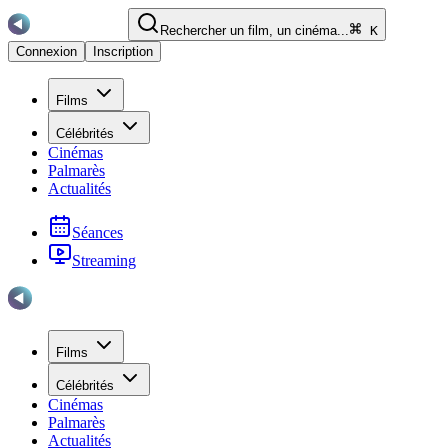
Rechercher un film, un cinéma...
K
Connexion
Inscription
Films
Célébrités
Cinémas
Palmarès
Actualités
Séances
Streaming
Films
Célébrités
Cinémas
Palmarès
Actualités