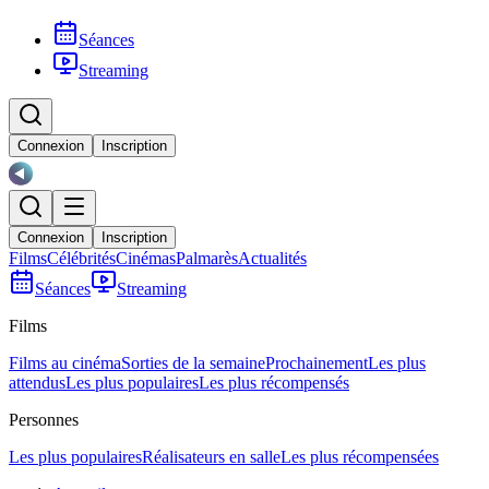
Séances
Streaming
Connexion
Inscription
Connexion
Inscription
Films
Célébrités
Cinémas
Palmarès
Actualités
Séances
Streaming
Films
Films au cinéma
Sorties de la semaine
Prochainement
Les plus
attendus
Les plus populaires
Les plus récompensés
Personnes
Les plus populaires
Réalisateurs en salle
Les plus récompensées