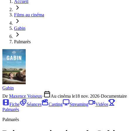
Accueil
Films au cinéma
Gabin
Palmarès
Gabin
De
Maxence Voiseux
·
Au cinéma le
18 nov. 2026
·
Documentaire
Fiche
Séances
Casting
Streaming
Vidéos
Palmarès
Palmarès