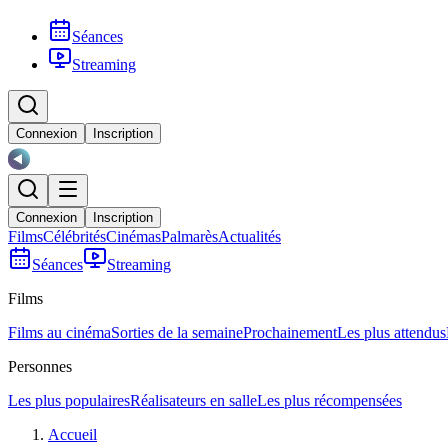
Séances
Streaming
Connexion
Inscription
Connexion
Inscription
Films
Célébrités
Cinémas
Palmarès
Actualités
Séances
Streaming
Films
Films au cinéma
Sorties de la semaine
Prochainement
Les plus attendus
Personnes
Les plus populaires
Réalisateurs en salle
Les plus récompensées
Accueil