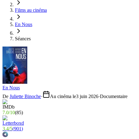
Films au cinéma
En Nous
Séances
En Nous
De
Juliette Binoche
·
Au cinéma le
3 juin 2026
·
Documentaire
7.0
/
10
(
85
)
3.4
/
5
(
901
)