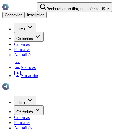
Rechercher un film, un cinéma...
K
Connexion
Inscription
Films
Célébrités
Cinémas
Palmarès
Actualités
Séances
Streaming
Films
Célébrités
Cinémas
Palmarès
Actualités