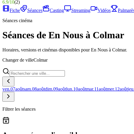
6.9
/
10
(
2
)
Fiche
Séances
Casting
Streaming
Vidéos
Palmarè
Séances cinéma
Séances de En Nous à Colmar
Horaires, versions et cinémas disponibles pour En Nous à Colmar.
Changer de ville
Colmar
ven.
07
août
sam.
08
août
dim.
09
août
lun.
10
août
mar.
11
août
mer.
12
août
jeu
Filtrer les séances