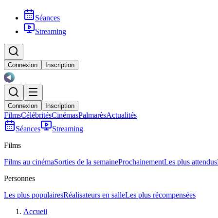
Séances
Streaming
Connexion
Inscription
Connexion
Inscription
Films
Célébrités
Cinémas
Palmarès
Actualités
Séances
Streaming
Films
Films au cinéma
Sorties de la semaine
Prochainement
Les plus attendus
Personnes
Les plus populaires
Réalisateurs en salle
Les plus récompensées
Accueil