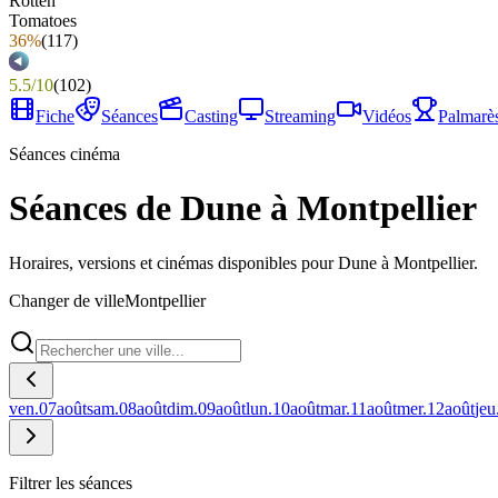
36%
(
117
)
5.5
/
10
(
102
)
Fiche
Séances
Casting
Streaming
Vidéos
Palmarè
Séances cinéma
Séances de Dune à Montpellier
Horaires, versions et cinémas disponibles pour Dune à Montpellier.
Changer de ville
Montpellier
ven.
07
août
sam.
08
août
dim.
09
août
lun.
10
août
mar.
11
août
mer.
12
août
jeu
Filtrer les séances