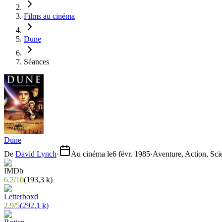
Films au cinéma
Dune
Séances
Dune
De
David Lynch
·
Au cinéma le
6 févr. 1985
·
Aventure, Action, Sci
6.2
/
10
(
193,3 k
)
2.9
/
5
(
292,1 k
)