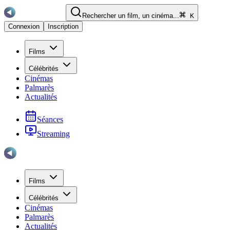
Rechercher un film, un cinéma...
K
Connexion
Inscription
Films
Célébrités
Cinémas
Palmarès
Actualités
Séances
Streaming
Films
Célébrités
Cinémas
Palmarès
Actualités