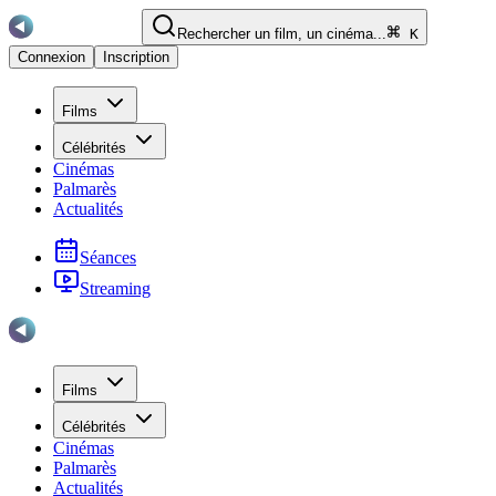
Rechercher un film, un cinéma...
K
Connexion
Inscription
Films
Célébrités
Cinémas
Palmarès
Actualités
Séances
Streaming
Films
Célébrités
Cinémas
Palmarès
Actualités