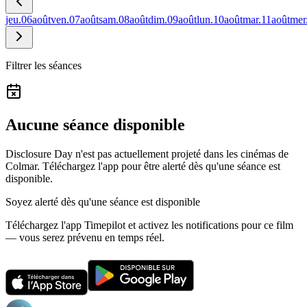
jeu.
06
août
ven.
07
août
sam.
08
août
dim.
09
août
lun.
10
août
mar.
11
août
mer
Filtrer les séances
Aucune séance disponible
Disclosure Day n'est pas actuellement projeté dans les cinémas de
Colmar.
Téléchargez l'app pour être alerté dès qu'une séance est
disponible.
Soyez alerté dès qu'une séance est disponible
Téléchargez l'app Timepilot et activez les notifications pour ce film
— vous serez prévenu en temps réel.