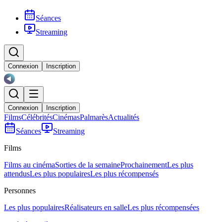
Séances
Streaming
Connexion
Inscription
Connexion
Inscription
Films
Célébrités
Cinémas
Palmarès
Actualités
Séances
Streaming
Films
Films au cinéma
Sorties de la semaine
Prochainement
Les plus
attendus
Les plus populaires
Les plus récompensés
Personnes
Les plus populaires
Réalisateurs en salle
Les plus récompensées