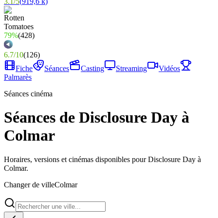
3.1
/
5
(
919,6 k
)
79%
(
428
)
6.7
/
10
(
126
)
Fiche
Séances
Casting
Streaming
Vidéos
Palmarès
Séances cinéma
Séances de Disclosure Day à
Colmar
Horaires, versions et cinémas disponibles pour Disclosure Day à
Colmar.
Changer de ville
Colmar