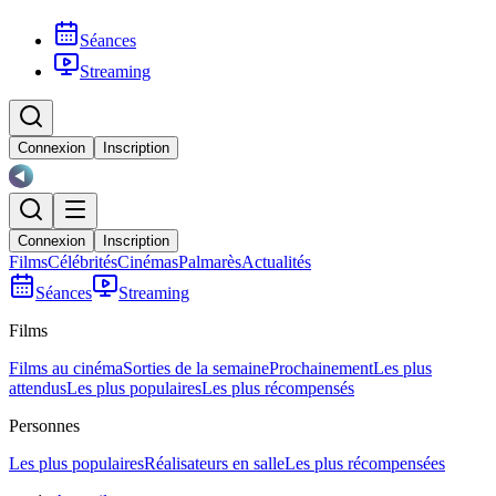
Séances
Streaming
Connexion
Inscription
Connexion
Inscription
Films
Célébrités
Cinémas
Palmarès
Actualités
Séances
Streaming
Films
Films au cinéma
Sorties de la semaine
Prochainement
Les plus
attendus
Les plus populaires
Les plus récompensés
Personnes
Les plus populaires
Réalisateurs en salle
Les plus récompensées