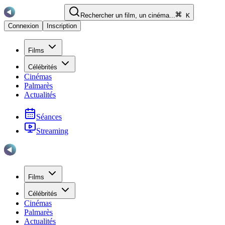
Rechercher un film, un cinéma...
K
Connexion
Inscription
Films
Célébrités
Cinémas
Palmarès
Actualités
Séances
Streaming
Films
Célébrités
Cinémas
Palmarès
Actualités