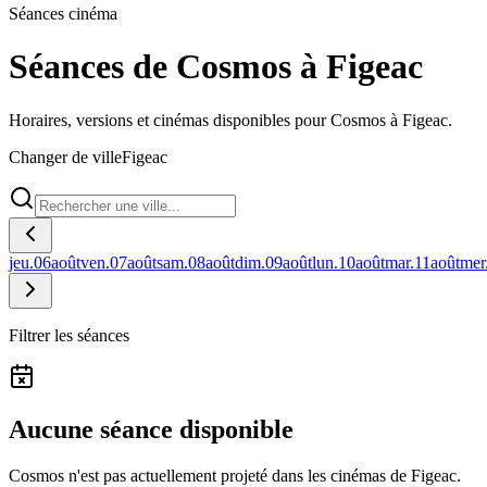
Séances cinéma
Séances de Cosmos à Figeac
Horaires, versions et cinémas disponibles pour Cosmos à Figeac.
Changer de ville
Figeac
jeu.
06
août
ven.
07
août
sam.
08
août
dim.
09
août
lun.
10
août
mar.
11
août
mer
Filtrer les séances
Aucune séance disponible
Cosmos n'est pas actuellement projeté dans les cinémas de Figeac.