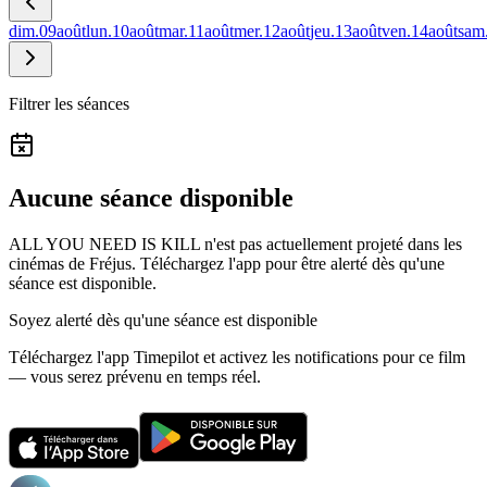
dim.
09
août
lun.
10
août
mar.
11
août
mer.
12
août
jeu.
13
août
ven.
14
août
sam
Filtrer les séances
Aucune séance disponible
ALL YOU NEED IS KILL n'est pas actuellement projeté dans les
cinémas de Fréjus.
Téléchargez l'app pour être alerté dès qu'une
séance est disponible.
Soyez alerté dès qu'une séance est disponible
Téléchargez l'app Timepilot et activez les notifications pour ce film
— vous serez prévenu en temps réel.