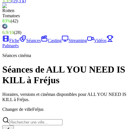
3.3
/
5
(
19,3 k
)
83%
(
42
)
6.9
/
10
(
28
)
Fiche
Séances
Casting
Streaming
Vidéos
Palmarès
Séances cinéma
Séances de ALL YOU NEED IS
KILL à Fréjus
Horaires, versions et cinémas disponibles pour ALL YOU NEED IS
KILL à Fréjus.
Changer de ville
Fréjus