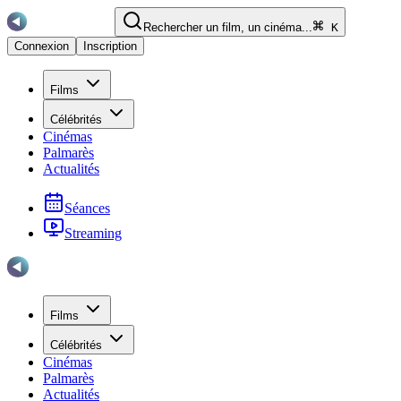
Rechercher un film, un cinéma...
K
Connexion
Inscription
Films
Célébrités
Cinémas
Palmarès
Actualités
Séances
Streaming
Films
Célébrités
Cinémas
Palmarès
Actualités