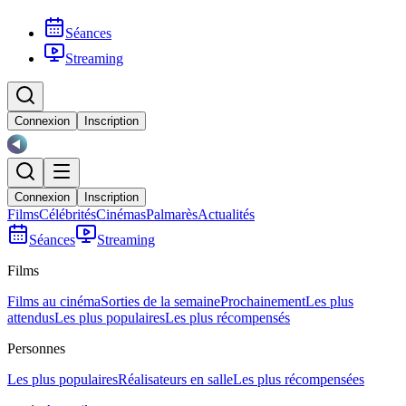
Séances
Streaming
Connexion
Inscription
Connexion
Inscription
Films
Célébrités
Cinémas
Palmarès
Actualités
Séances
Streaming
Films
Films au cinéma
Sorties de la semaine
Prochainement
Les plus
attendus
Les plus populaires
Les plus récompensés
Personnes
Les plus populaires
Réalisateurs en salle
Les plus récompensées