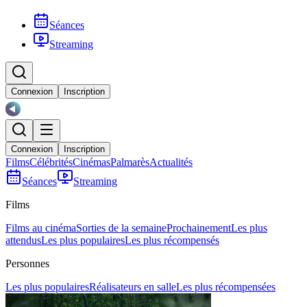
Séances
Streaming
Connexion
Inscription
Connexion
Inscription
Films
Célébrités
Cinémas
Palmarès
Actualités
Séances
Streaming
Films
Films au cinéma
Sorties de la semaine
Prochainement
Les plus
attendus
Les plus populaires
Les plus récompensés
Personnes
Les plus populaires
Réalisateurs en salle
Les plus récompensées