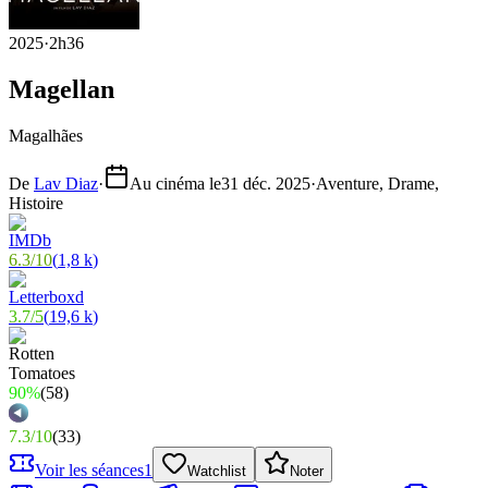
2025
·
2h36
Magellan
Magalhães
De
Lav Diaz
·
Au cinéma le
31 déc. 2025
·
Aventure, Drame,
Histoire
6.3
/
10
(
1,8 k
)
3.7
/
5
(
19,6 k
)
90%
(
58
)
7.3
/
10
(
33
)
Voir les séances
1
Watchlist
Noter