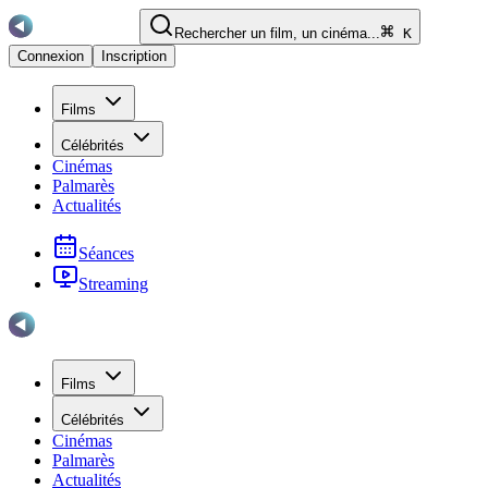
Rechercher un film, un cinéma...
K
Connexion
Inscription
Films
Célébrités
Cinémas
Palmarès
Actualités
Séances
Streaming
Films
Célébrités
Cinémas
Palmarès
Actualités