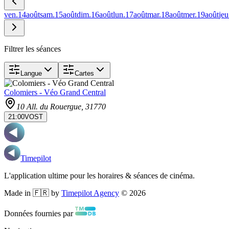
ven.
14
août
sam.
15
août
dim.
16
août
lun.
17
août
mar.
18
août
mer.
19
août
jeu
Filtrer les séances
Langue
Cartes
Colomiers - Véo Grand Central
10 All. du Rouergue
, 31770
21:00
VOST
Timepilot
L'application ultime pour les horaires & séances de cinéma.
Made in 🇫🇷 by
Timepilot Agency
©
2026
Données fournies par