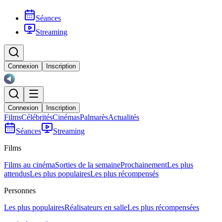
Séances
Streaming
Connexion
Inscription
Connexion
Inscription
Films
Célébrités
Cinémas
Palmarès
Actualités
Séances
Streaming
Films
Films au cinéma
Sorties de la semaine
Prochainement
Les plus
attendus
Les plus populaires
Les plus récompensés
Personnes
Les plus populaires
Réalisateurs en salle
Les plus récompensées