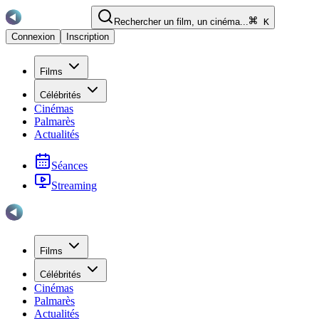
Rechercher un film, un cinéma...
K
Connexion
Inscription
Films
Célébrités
Cinémas
Palmarès
Actualités
Séances
Streaming
Films
Célébrités
Cinémas
Palmarès
Actualités