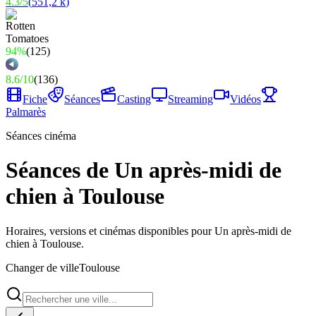
4.3
/
5
(
551,2 k
)
94%
(
125
)
8.6
/
10
(
136
)
Fiche
Séances
Casting
Streaming
Vidéos
Palmarès
Séances cinéma
Séances de Un après-midi de
chien à Toulouse
Horaires, versions et cinémas disponibles pour Un après-midi de
chien à Toulouse.
Changer de ville
Toulouse