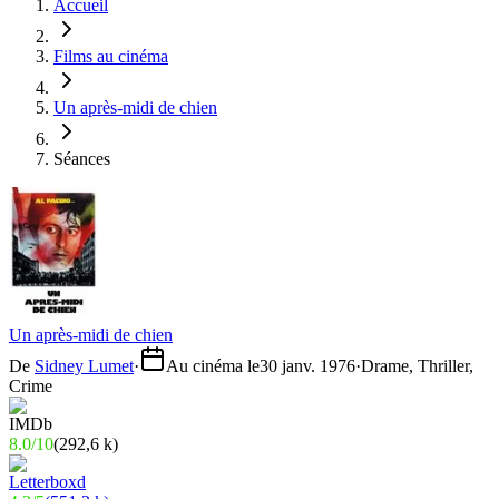
Accueil
Films au cinéma
Un après-midi de chien
Séances
Un après-midi de chien
De
Sidney Lumet
·
Au cinéma le
30 janv. 1976
·
Drame, Thriller,
Crime
8.0
/
10
(
292,6 k
)