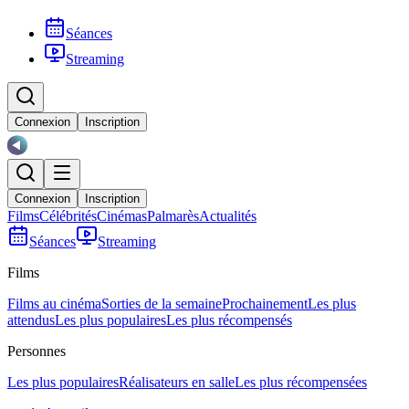
Séances
Streaming
Connexion
Inscription
Connexion
Inscription
Films
Célébrités
Cinémas
Palmarès
Actualités
Séances
Streaming
Films
Films au cinéma
Sorties de la semaine
Prochainement
Les plus
attendus
Les plus populaires
Les plus récompensés
Personnes
Les plus populaires
Réalisateurs en salle
Les plus récompensées