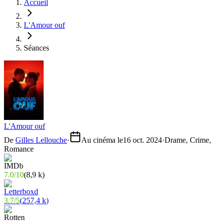
Accueil
L'Amour ouf
Séances
L'Amour ouf
De
Gilles Lellouche
·
Au cinéma le
16 oct. 2024
·
Drame, Crime,
Romance
7.0
/
10
(
8,9 k
)
3.7
/
5
(
257,4 k
)