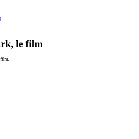
s
rk, le film
film.