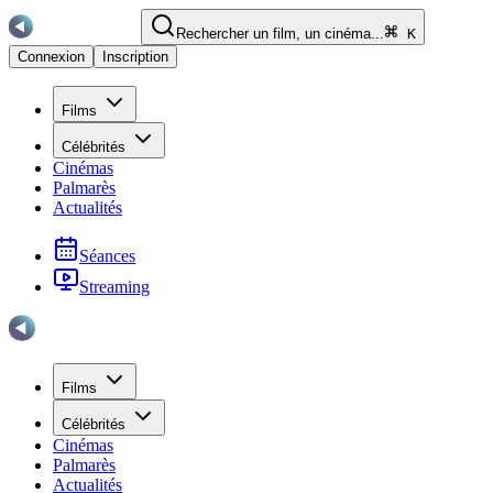
Rechercher un film, un cinéma...
K
Connexion
Inscription
Films
Célébrités
Cinémas
Palmarès
Actualités
Séances
Streaming
Films
Célébrités
Cinémas
Palmarès
Actualités