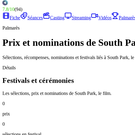
7.8
/
10
(
94
)
Fiche
Séances
Casting
Streaming
Vidéos
Palmarè
Palmarès
Prix et nominations de South Pa
Sélections, récompenses, nominations et festivals liés à South Park, le 
Détails
Festivals et cérémonies
Les sélections, prix et nominations de South Park, le film.
0
prix
0
sélections en festival