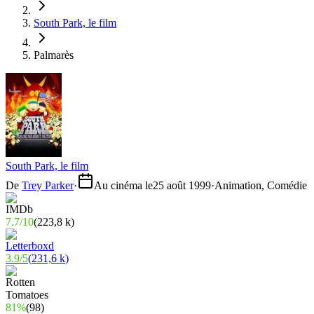
South Park, le film
Palmarès
South Park, le film
De
Trey Parker
·
Au cinéma le
25 août 1999
·
Animation, Comédie
7.7
/
10
(
223,8 k
)
3.9
/
5
(
231,6 k
)
81%
(
98
)