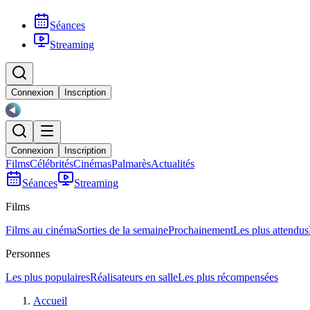
Séances
Streaming
Connexion
Inscription
Connexion
Inscription
Films
Célébrités
Cinémas
Palmarès
Actualités
Séances
Streaming
Films
Films au cinéma
Sorties de la semaine
Prochainement
Les plus attendus
Personnes
Les plus populaires
Réalisateurs en salle
Les plus récompensées
Accueil