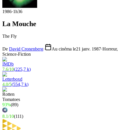
1986
·
1h36
La Mouche
The Fly
De
David Cronenberg
·
Au cinéma le
21 janv. 1987
·
Horreur,
Science-Fiction
7.6
/
10
(
225,7 k
)
4.0
/
5
(
554,7 k
)
93%
(
89
)
8.1
/
10
(
111
)