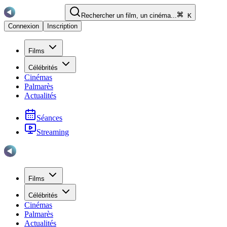
Rechercher un film, un cinéma...
K
Connexion
Inscription
Films
Célébrités
Cinémas
Palmarès
Actualités
Séances
Streaming
Films
Célébrités
Cinémas
Palmarès
Actualités