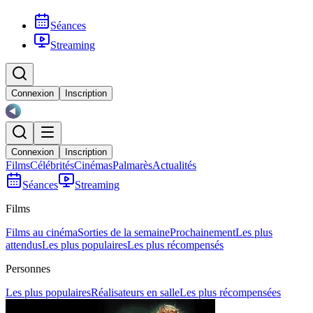
Séances
Streaming
Connexion
Inscription
Connexion
Inscription
Films
Célébrités
Cinémas
Palmarès
Actualités
Séances
Streaming
Films
Films au cinéma
Sorties de la semaine
Prochainement
Les plus
attendus
Les plus populaires
Les plus récompensés
Personnes
Les plus populaires
Réalisateurs en salle
Les plus récompensées