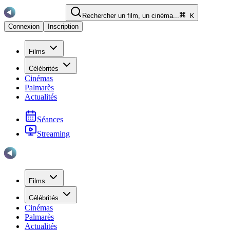
Rechercher un film, un cinéma...
K
Connexion
Inscription
Films
Célébrités
Cinémas
Palmarès
Actualités
Séances
Streaming
Films
Célébrités
Cinémas
Palmarès
Actualités