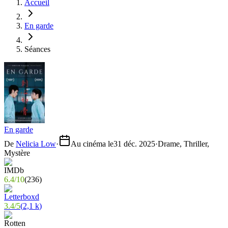
Accueil
En garde
Séances
En garde
De
Nelicia Low
·
Au cinéma le
31 déc. 2025
·
Drame, Thriller,
Mystère
6.4
/
10
(
236
)
3.4
/
5
(
2,1 k
)