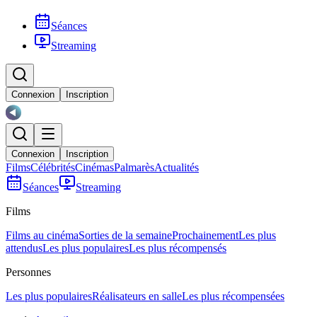
Séances
Streaming
Connexion
Inscription
Connexion
Inscription
Films
Célébrités
Cinémas
Palmarès
Actualités
Séances
Streaming
Films
Films au cinéma
Sorties de la semaine
Prochainement
Les plus
attendus
Les plus populaires
Les plus récompensés
Personnes
Les plus populaires
Réalisateurs en salle
Les plus récompensées