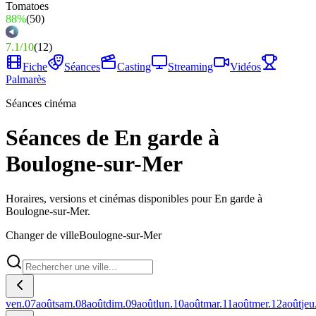
88%
(
50
)
7.1
/
10
(
12
)
Fiche
Séances
Casting
Streaming
Vidéos
Palmarès
Séances cinéma
Séances de En garde à
Boulogne-sur-Mer
Horaires, versions et cinémas disponibles pour En garde à
Boulogne-sur-Mer.
Changer de ville
Boulogne-sur-Mer
ven.
07
août
sam.
08
août
dim.
09
août
lun.
10
août
mar.
11
août
mer.
12
août
jeu