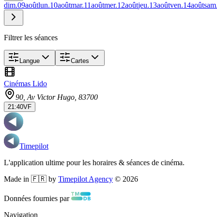
dim.
09
août
lun.
10
août
mar.
11
août
mer.
12
août
jeu.
13
août
ven.
14
août
sam
Filtrer les séances
Langue
Cartes
Cinémas Lido
90, Av Victor Hugo
, 83700
21:40
VF
Timepilot
L'application ultime pour les horaires & séances de cinéma.
Made in 🇫🇷 by
Timepilot Agency
©
2026
Données fournies par
Navigation