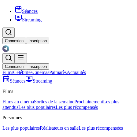
Séances
Streaming
Connexion
Inscription
Connexion
Inscription
Films
Célébrités
Cinémas
Palmarès
Actualités
Séances
Streaming
Films
Films au cinéma
Sorties de la semaine
Prochainement
Les plus
attendus
Les plus populaires
Les plus récompensés
Personnes
Les plus populaires
Réalisateurs en salle
Les plus récompensées