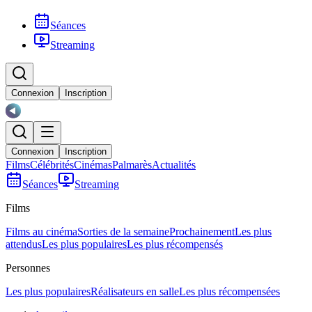
Séances
Streaming
Connexion
Inscription
Connexion
Inscription
Films
Célébrités
Cinémas
Palmarès
Actualités
Séances
Streaming
Films
Films au cinéma
Sorties de la semaine
Prochainement
Les plus
attendus
Les plus populaires
Les plus récompensés
Personnes
Les plus populaires
Réalisateurs en salle
Les plus récompensées