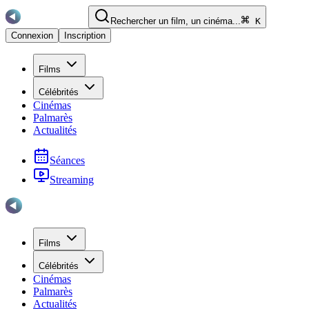
Rechercher un film, un cinéma...
K
Connexion
Inscription
Films
Célébrités
Cinémas
Palmarès
Actualités
Séances
Streaming
Films
Célébrités
Cinémas
Palmarès
Actualités