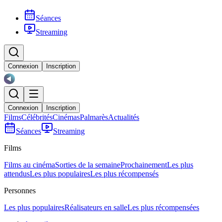
Séances
Streaming
Connexion
Inscription
Connexion
Inscription
Films
Célébrités
Cinémas
Palmarès
Actualités
Séances
Streaming
Films
Films au cinéma
Sorties de la semaine
Prochainement
Les plus
attendus
Les plus populaires
Les plus récompensés
Personnes
Les plus populaires
Réalisateurs en salle
Les plus récompensées