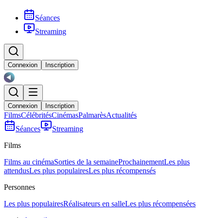
Séances
Streaming
Connexion
Inscription
Connexion
Inscription
Films
Célébrités
Cinémas
Palmarès
Actualités
Séances
Streaming
Films
Films au cinéma
Sorties de la semaine
Prochainement
Les plus
attendus
Les plus populaires
Les plus récompensés
Personnes
Les plus populaires
Réalisateurs en salle
Les plus récompensées