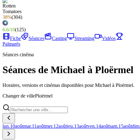
38%
(
304
)
6.6
/
10
(
125
)
Fiche
Séances
Casting
Streaming
Vidéos
Palmarès
Séances cinéma
Séances de Michael à Ploërmel
Horaires, versions et cinémas disponibles pour Michael à Ploërmel.
Changer de ville
Ploërmel
lun.
10
août
mar.
11
août
mer.
12
août
jeu.
13
août
ven.
14
août
sam.
15
août
dim