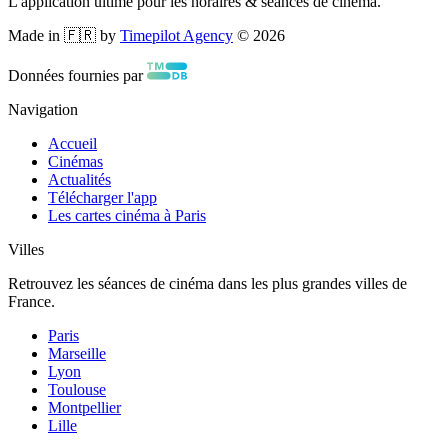
L'application ultime pour les horaires & séances de cinéma.
Made in 🇫🇷 by
Timepilot Agency
©
2026
Données fournies par
Navigation
Accueil
Cinémas
Actualités
Télécharger l'app
Les cartes cinéma à Paris
Villes
Retrouvez les séances de cinéma dans les plus grandes villes de
France.
Paris
Marseille
Lyon
Toulouse
Montpellier
Lille