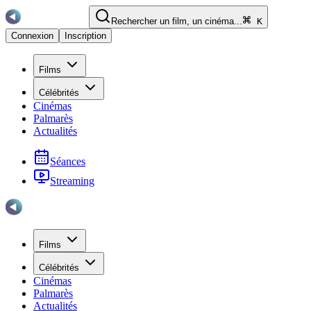
Rechercher un film, un cinéma...
K
Connexion
Inscription
Films
Célébrités
Cinémas
Palmarès
Actualités
Séances
Streaming
Films
Célébrités
Cinémas
Palmarès
Actualités