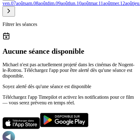
ven.
07
août
sam.
08
août
dim.
09
août
lun.
10
août
mar.
11
août
mer.
12
août
jeu
Filtrer les séances
Aucune séance disponible
Michael n'est pas actuellement projeté dans les cinémas de Nogent-
le-Rotrou.
Téléchargez l'app pour être alerté dès qu'une séance est
disponible.
Soyez alerté dès qu'une séance est disponible
Téléchargez l'app Timepilot et activez les notifications pour ce film
— vous serez prévenu en temps réel.