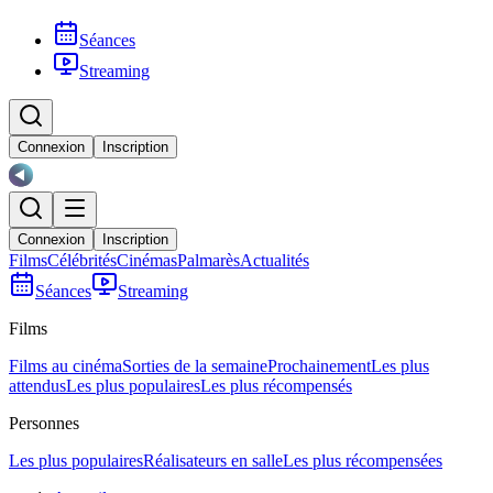
Séances
Streaming
Connexion
Inscription
Connexion
Inscription
Films
Célébrités
Cinémas
Palmarès
Actualités
Séances
Streaming
Films
Films au cinéma
Sorties de la semaine
Prochainement
Les plus
attendus
Les plus populaires
Les plus récompensés
Personnes
Les plus populaires
Réalisateurs en salle
Les plus récompensées