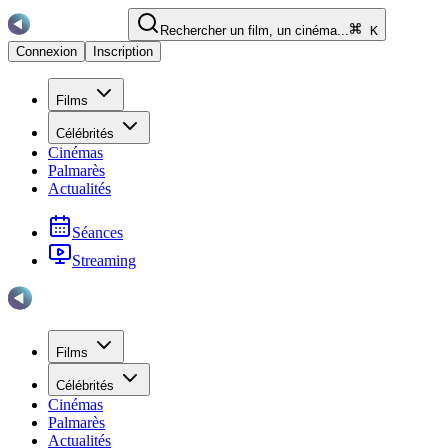
Rechercher un film, un cinéma...
K
Connexion
Inscription
Films
Célébrités
Cinémas
Palmarès
Actualités
Séances
Streaming
Films
Célébrités
Cinémas
Palmarès
Actualités