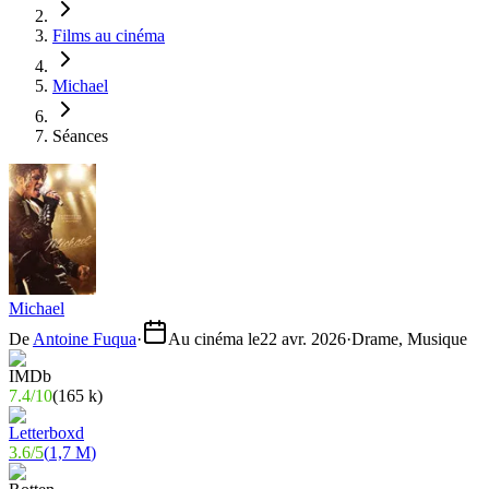
Films au cinéma
Michael
Séances
Michael
De
Antoine Fuqua
·
Au cinéma le
22 avr. 2026
·
Drame, Musique
7.4
/
10
(
165 k
)
3.6
/
5
(
1,7 M
)