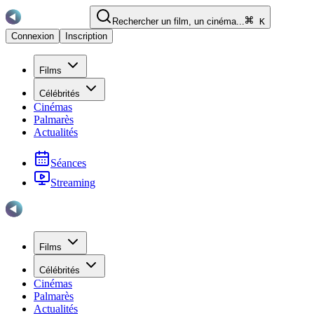
Rechercher un film, un cinéma...
K
Connexion
Inscription
Films
Célébrités
Cinémas
Palmarès
Actualités
Séances
Streaming
Films
Célébrités
Cinémas
Palmarès
Actualités