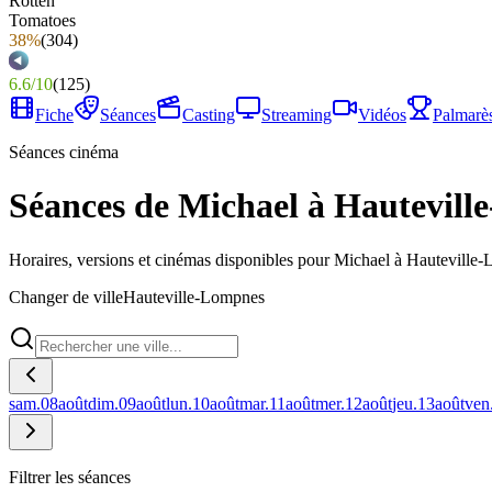
38%
(
304
)
6.6
/
10
(
125
)
Fiche
Séances
Casting
Streaming
Vidéos
Palmarè
Séances cinéma
Séances de Michael à Hautevil
Horaires, versions et cinémas disponibles pour Michael à Hauteville
Changer de ville
Hauteville-Lompnes
sam.
08
août
dim.
09
août
lun.
10
août
mar.
11
août
mer.
12
août
jeu.
13
août
ven
Filtrer les séances