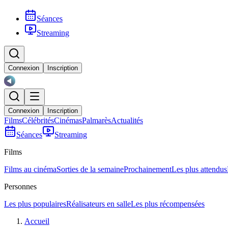
Séances
Streaming
Connexion
Inscription
Connexion
Inscription
Films
Célébrités
Cinémas
Palmarès
Actualités
Séances
Streaming
Films
Films au cinéma
Sorties de la semaine
Prochainement
Les plus attendus
Personnes
Les plus populaires
Réalisateurs en salle
Les plus récompensées
Accueil