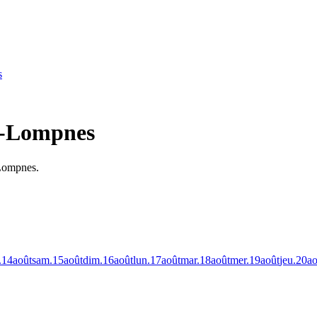
s
le-Lompnes
-Lompnes.
.
14
août
sam.
15
août
dim.
16
août
lun.
17
août
mar.
18
août
mer.
19
août
jeu.
20
ao