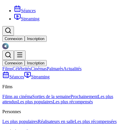
Séances
Streaming
Connexion
Inscription
Connexion
Inscription
Films
Célébrités
Cinémas
Palmarès
Actualités
Séances
Streaming
Films
Films au cinéma
Sorties de la semaine
Prochainement
Les plus
attendus
Les plus populaires
Les plus récompensés
Personnes
Les plus populaires
Réalisateurs en salle
Les plus récompensées