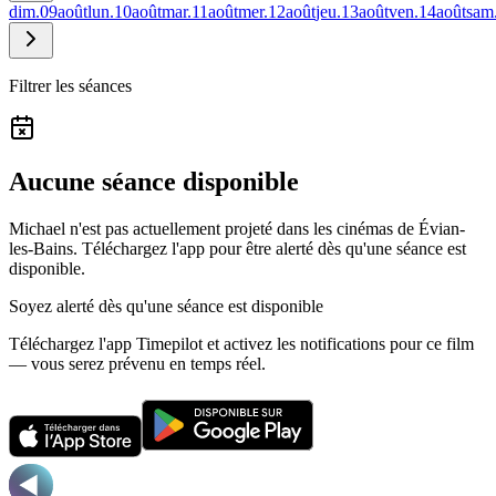
dim.
09
août
lun.
10
août
mar.
11
août
mer.
12
août
jeu.
13
août
ven.
14
août
sam
Filtrer les séances
Aucune séance disponible
Michael n'est pas actuellement projeté dans les cinémas de Évian-
les-Bains.
Téléchargez l'app pour être alerté dès qu'une séance est
disponible.
Soyez alerté dès qu'une séance est disponible
Téléchargez l'app Timepilot et activez les notifications pour ce film
— vous serez prévenu en temps réel.