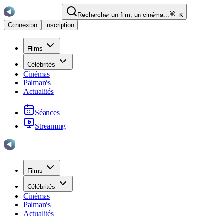
Rechercher un film, un cinéma...
K
Connexion
Inscription
Films
Célébrités
Cinémas
Palmarès
Actualités
Séances
Streaming
Films
Célébrités
Cinémas
Palmarès
Actualités