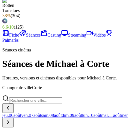
38%
(
304
)
6.6
/
10
(
125
)
Fiche
Séances
Casting
Streaming
Vidéos
Palmarès
Séances cinéma
Séances de Michael à Corte
Horaires, versions et cinémas disponibles pour Michael à Corte.
Changer de ville
Corte
jeu.
06
août
ven.
07
août
sam.
08
août
dim.
09
août
lun.
10
août
mar.
11
août
mer