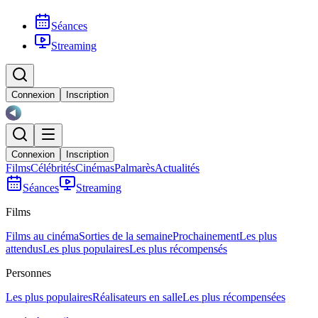
Séances
Streaming
Connexion
Inscription
Connexion
Inscription
Films
Célébrités
Cinémas
Palmarès
Actualités
Séances
Streaming
Films
Films au cinéma
Sorties de la semaine
Prochainement
Les plus
attendus
Les plus populaires
Les plus récompensés
Personnes
Les plus populaires
Réalisateurs en salle
Les plus récompensées