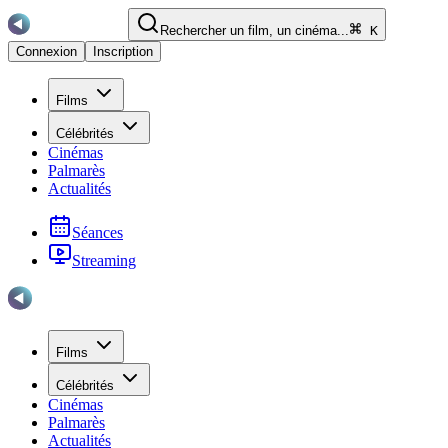
Rechercher un film, un cinéma...
K
Connexion
Inscription
Films
Célébrités
Cinémas
Palmarès
Actualités
Séances
Streaming
Films
Célébrités
Cinémas
Palmarès
Actualités