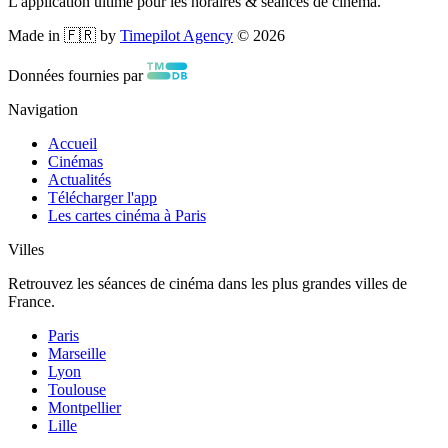
L'application ultime pour les horaires & séances de cinéma.
Made in 🇫🇷 by
Timepilot Agency
©
2026
Données fournies par
Navigation
Accueil
Cinémas
Actualités
Télécharger l'app
Les cartes cinéma à Paris
Villes
Retrouvez les séances de cinéma dans les plus grandes villes de
France.
Paris
Marseille
Lyon
Toulouse
Montpellier
Lille