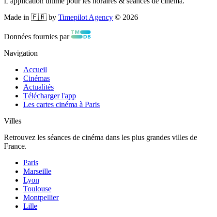
L'application ultime pour les horaires & séances de cinéma.
Made in 🇫🇷 by
Timepilot Agency
©
2026
Données fournies par
Navigation
Accueil
Cinémas
Actualités
Télécharger l'app
Les cartes cinéma à Paris
Villes
Retrouvez les séances de cinéma dans les plus grandes villes de
France.
Paris
Marseille
Lyon
Toulouse
Montpellier
Lille