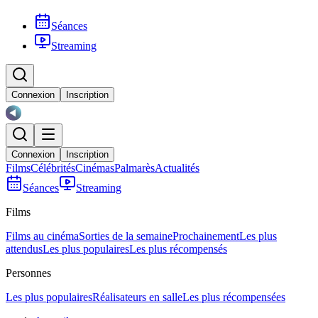
Séances
Streaming
Connexion
Inscription
Connexion
Inscription
Films
Célébrités
Cinémas
Palmarès
Actualités
Séances
Streaming
Films
Films au cinéma
Sorties de la semaine
Prochainement
Les plus
attendus
Les plus populaires
Les plus récompensés
Personnes
Les plus populaires
Réalisateurs en salle
Les plus récompensées