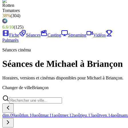
38%
(
304
)
6.6
/
10
(
125
)
Fiche
Séances
Casting
Streaming
Vidéos
Palmarès
Séances cinéma
Séances de Michael à Briançon
Horaires, versions et cinémas disponibles pour Michael à Briançon.
Changer de ville
Briançon
dim.
09
août
lun.
10
août
mar.
11
août
mer.
12
août
jeu.
13
août
ven.
14
août
sam