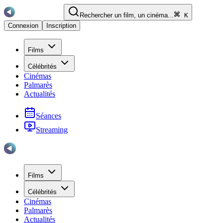
Rechercher un film, un cinéma...
K
Connexion
Inscription
Films
Célébrités
Cinémas
Palmarès
Actualités
Séances
Streaming
Films
Célébrités
Cinémas
Palmarès
Actualités