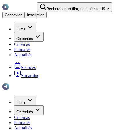
Rechercher un film, un cinéma...
K
Connexion
Inscription
Films
Célébrités
Cinémas
Palmarès
Actualités
Séances
Streaming
Films
Célébrités
Cinémas
Palmarès
Actualités