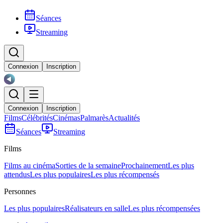
Séances
Streaming
Connexion
Inscription
Connexion
Inscription
Films
Célébrités
Cinémas
Palmarès
Actualités
Séances
Streaming
Films
Films au cinéma
Sorties de la semaine
Prochainement
Les plus
attendus
Les plus populaires
Les plus récompensés
Personnes
Les plus populaires
Réalisateurs en salle
Les plus récompensées