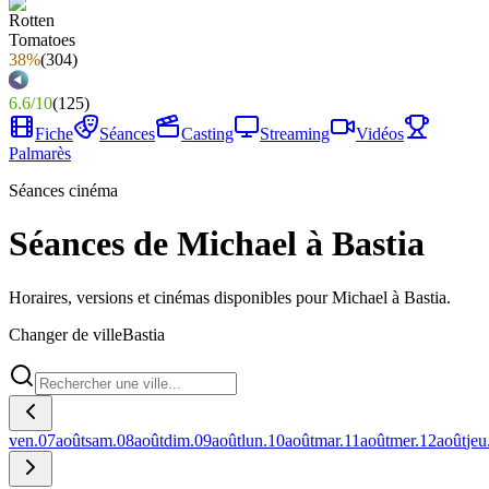
38%
(
304
)
6.6
/
10
(
125
)
Fiche
Séances
Casting
Streaming
Vidéos
Palmarès
Séances cinéma
Séances de Michael à Bastia
Horaires, versions et cinémas disponibles pour Michael à Bastia.
Changer de ville
Bastia
ven.
07
août
sam.
08
août
dim.
09
août
lun.
10
août
mar.
11
août
mer.
12
août
jeu