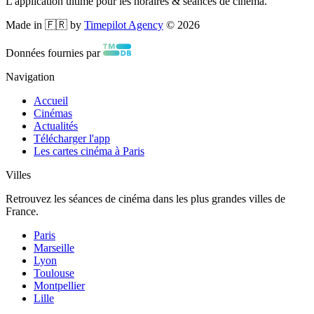
L'application ultime pour les horaires & séances de cinéma.
Made in 🇫🇷 by
Timepilot Agency
©
2026
Données fournies par
Navigation
Accueil
Cinémas
Actualités
Télécharger l'app
Les cartes cinéma à Paris
Villes
Retrouvez les séances de cinéma dans les plus grandes villes de
France.
Paris
Marseille
Lyon
Toulouse
Montpellier
Lille