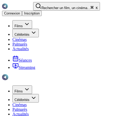
Rechercher un film, un cinéma...
K
Connexion
Inscription
Films
Célébrités
Cinémas
Palmarès
Actualités
Séances
Streaming
Films
Célébrités
Cinémas
Palmarès
Actualités