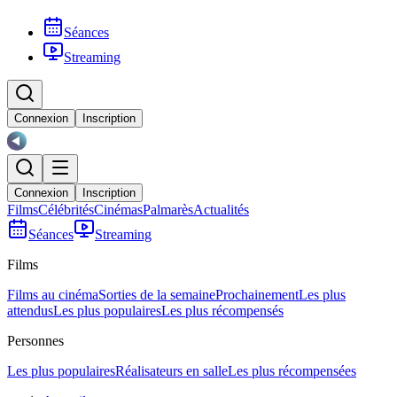
Séances
Streaming
Connexion
Inscription
Connexion
Inscription
Films
Célébrités
Cinémas
Palmarès
Actualités
Séances
Streaming
Films
Films au cinéma
Sorties de la semaine
Prochainement
Les plus
attendus
Les plus populaires
Les plus récompensés
Personnes
Les plus populaires
Réalisateurs en salle
Les plus récompensées