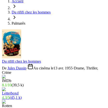
Accueil
Du rififi chez les hommes
Palmarès
Du rififi chez les hommes
De
Jules Dassin
·
Au cinéma le
13 avr. 1955
·
Drame, Thriller,
Crime
8.1
/
10
(
39,5 k
)
4.3
/
5
(
45,1 k
)