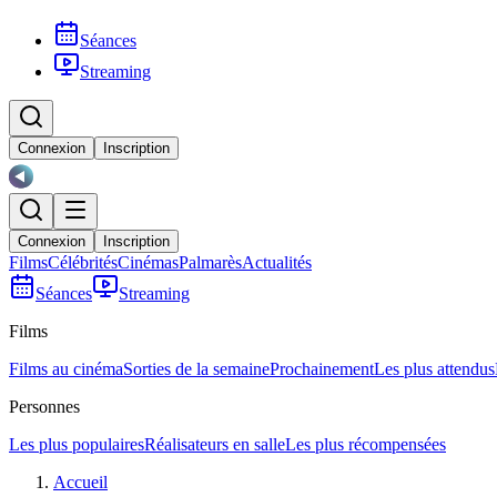
Séances
Streaming
Connexion
Inscription
Connexion
Inscription
Films
Célébrités
Cinémas
Palmarès
Actualités
Séances
Streaming
Films
Films au cinéma
Sorties de la semaine
Prochainement
Les plus attendus
Personnes
Les plus populaires
Réalisateurs en salle
Les plus récompensées
Accueil