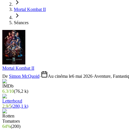
Mortal Kombat II
Séances
Mortal Kombat II
De
Simon McQuoid
·
Au cinéma le
6 mai 2026
·
Aventure, Fantasti
6.3
/
10
(
76,2 k
)
2.9
/
5
(
280,1 k
)
64%
(
200
)