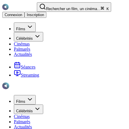
Rechercher un film, un cinéma...
K
Connexion
Inscription
Films
Célébrités
Cinémas
Palmarès
Actualités
Séances
Streaming
Films
Célébrités
Cinémas
Palmarès
Actualités