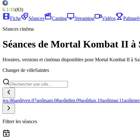
6.1
/
10
(
83
)
Fiche
Séances
Casting
Streaming
Vidéos
Palmarè
Séances cinéma
Séances de Mortal Kombat II à 
Horaires, versions et cinémas disponibles pour Mortal Kombat II à Sai
Changer de ville
Saintes
jeu.
06
août
ven.
07
août
sam.
08
août
dim.
09
août
lun.
10
août
mar.
11
août
mer
Filtrer les séances