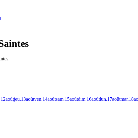
s
Saintes
ntes.
.
12
août
jeu.
13
août
ven.
14
août
sam.
15
août
dim.
16
août
lun.
17
août
mar.
18
ao