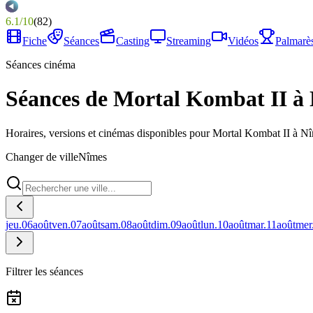
6.1
/
10
(
82
)
Fiche
Séances
Casting
Streaming
Vidéos
Palmarè
Séances cinéma
Séances de Mortal Kombat II à
Horaires, versions et cinémas disponibles pour Mortal Kombat II à N
Changer de ville
Nîmes
jeu.
06
août
ven.
07
août
sam.
08
août
dim.
09
août
lun.
10
août
mar.
11
août
mer
Filtrer les séances