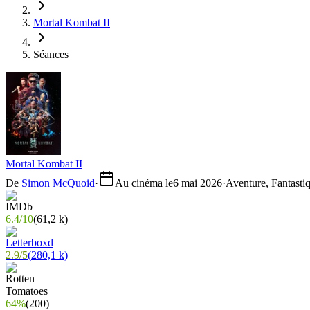
Mortal Kombat II
Séances
Mortal Kombat II
De
Simon McQuoid
·
Au cinéma le
6 mai 2026
·
Aventure, Fantasti
6.4
/
10
(
61,2 k
)
2.9
/
5
(
280,1 k
)
64%
(
200
)