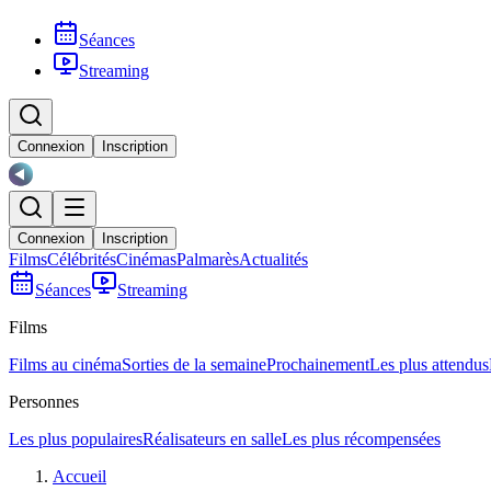
Séances
Streaming
Connexion
Inscription
Connexion
Inscription
Films
Célébrités
Cinémas
Palmarès
Actualités
Séances
Streaming
Films
Films au cinéma
Sorties de la semaine
Prochainement
Les plus attendus
Personnes
Les plus populaires
Réalisateurs en salle
Les plus récompensées
Accueil