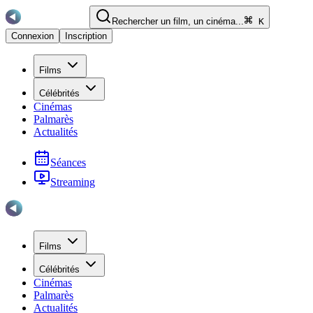
Rechercher un film, un cinéma...
K
Connexion
Inscription
Films
Célébrités
Cinémas
Palmarès
Actualités
Séances
Streaming
Films
Célébrités
Cinémas
Palmarès
Actualités