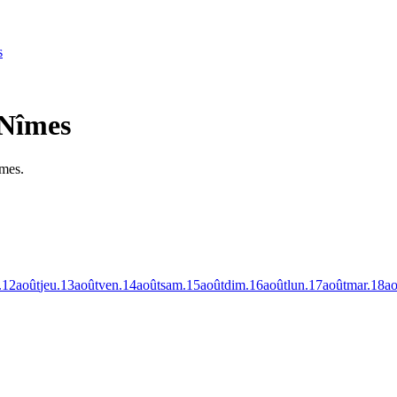
s
 Nîmes
îmes.
.
12
août
jeu.
13
août
ven.
14
août
sam.
15
août
dim.
16
août
lun.
17
août
mar.
18
ao