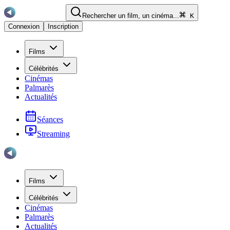
Rechercher un film, un cinéma...
K
Connexion
Inscription
Films
Célébrités
Cinémas
Palmarès
Actualités
Séances
Streaming
Films
Célébrités
Cinémas
Palmarès
Actualités