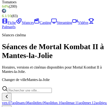
64%
(
200
)
6.1
/
10
(
83
)
Fiche
Séances
Casting
Streaming
Vidéos
Palmarès
Séances cinéma
Séances de Mortal Kombat II à
Mantes-la-Jolie
Horaires, versions et cinémas disponibles pour Mortal Kombat II à
Mantes-la-Jolie.
Changer de ville
Mantes-la-Jolie
ven.
07
août
sam.
08
août
dim.
09
août
lun.
10
août
mar.
11
août
mer.
12
août
jeu