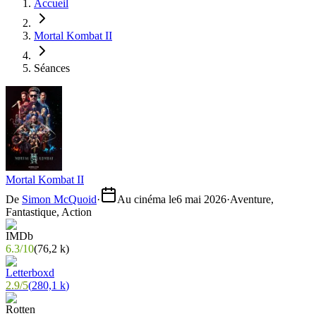
Accueil
Mortal Kombat II
Séances
Mortal Kombat II
De
Simon McQuoid
·
Au cinéma le
6 mai 2026
·
Aventure,
Fantastique, Action
6.3
/
10
(
76,2 k
)
2.9
/
5
(
280,1 k
)