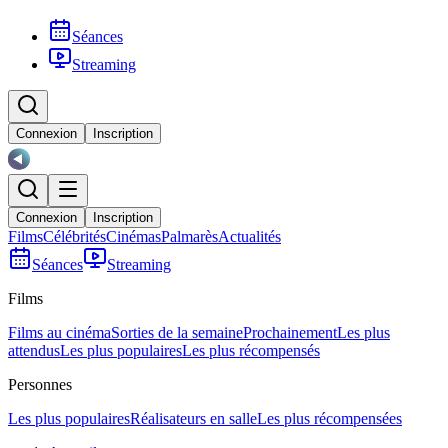
Séances
Streaming
Connexion
Inscription
Connexion
Inscription
Films
Célébrités
Cinémas
Palmarès
Actualités
Séances
Streaming
Films
Films au cinéma
Sorties de la semaine
Prochainement
Les plus
attendus
Les plus populaires
Les plus récompensés
Personnes
Les plus populaires
Réalisateurs en salle
Les plus récompensées