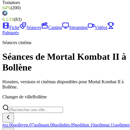
64%
(
200
)
6.1
/
10
(
83
)
Fiche
Séances
Casting
Streaming
Vidéos
Palmarès
Séances cinéma
Séances de Mortal Kombat II à
Bollène
Horaires, versions et cinémas disponibles pour Mortal Kombat II à
Bollène.
Changer de ville
Bollène
jeu.
06
août
ven.
07
août
sam.
08
août
dim.
09
août
lun.
10
août
mar.
11
août
mer