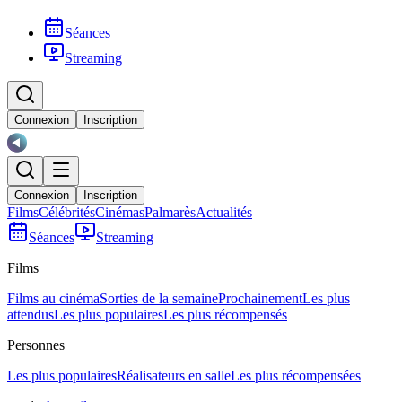
Séances
Streaming
Connexion
Inscription
Connexion
Inscription
Films
Célébrités
Cinémas
Palmarès
Actualités
Séances
Streaming
Films
Films au cinéma
Sorties de la semaine
Prochainement
Les plus
attendus
Les plus populaires
Les plus récompensés
Personnes
Les plus populaires
Réalisateurs en salle
Les plus récompensées