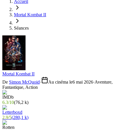
Accueil
Mortal Kombat II
Séances
Mortal Kombat II
De
Simon McQuoid
·
Au cinéma le
6 mai 2026
·
Aventure,
Fantastique, Action
6.3
/
10
(
76,2 k
)
2.9
/
5
(
280,1 k
)