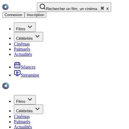
Rechercher un film, un cinéma...
K
Connexion
Inscription
Films
Célébrités
Cinémas
Palmarès
Actualités
Séances
Streaming
Films
Célébrités
Cinémas
Palmarès
Actualités