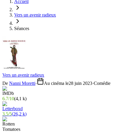
Accueil
Vers un avenir radieux
Séances
Vers un avenir radieux
De
Nanni Moretti
·
Au cinéma le
28 juin 2023
·
Comédie
6.7
/
10
(
4,1 k
)
3.5
/
5
(
26,2 k
)