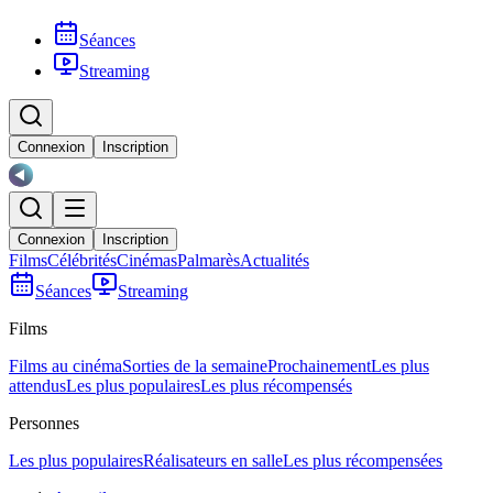
Séances
Streaming
Connexion
Inscription
Connexion
Inscription
Films
Célébrités
Cinémas
Palmarès
Actualités
Séances
Streaming
Films
Films au cinéma
Sorties de la semaine
Prochainement
Les plus
attendus
Les plus populaires
Les plus récompensés
Personnes
Les plus populaires
Réalisateurs en salle
Les plus récompensées