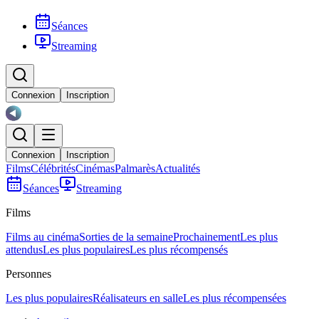
Séances
Streaming
Connexion
Inscription
Connexion
Inscription
Films
Célébrités
Cinémas
Palmarès
Actualités
Séances
Streaming
Films
Films au cinéma
Sorties de la semaine
Prochainement
Les plus
attendus
Les plus populaires
Les plus récompensés
Personnes
Les plus populaires
Réalisateurs en salle
Les plus récompensées