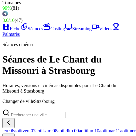
99%
(
81
)
8.0
/
10
(
47
)
Fiche
Séances
Casting
Streaming
Vidéos
Palmarès
Séances cinéma
Séances de Le Chant du
Missouri à Strasbourg
Horaires, versions et cinémas disponibles pour Le Chant du
Missouri à Strasbourg.
Changer de ville
Strasbourg
jeu.
06
août
ven.
07
août
sam.
08
août
dim.
09
août
lun.
10
août
mar.
11
août
mer