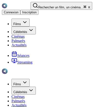
Rechercher un film, un cinéma...
K
Connexion
Inscription
Films
Célébrités
Cinémas
Palmarès
Actualités
Séances
Streaming
Films
Célébrités
Cinémas
Palmarès
Actualités