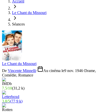
Accueil
Le Chant du Missouri
Séances
Le Chant du Missouri
De
Vincente Minnelli
·
Au cinéma le
9 nov. 1946
·
Drame,
Comédie, Romance
7.5
/
10
(
31,2 k
)
3.8
/
5
(
77,9 k
)