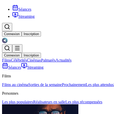
Séances
Streaming
Connexion
Inscription
Connexion
Inscription
Films
Célébrités
Cinémas
Palmarès
Actualités
Séances
Streaming
Films
Films au cinéma
Sorties de la semaine
Prochainement
Les plus attendus
Personnes
Les plus populaires
Réalisateurs en salle
Les plus récompensées