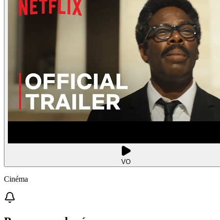
VO
Cinéma