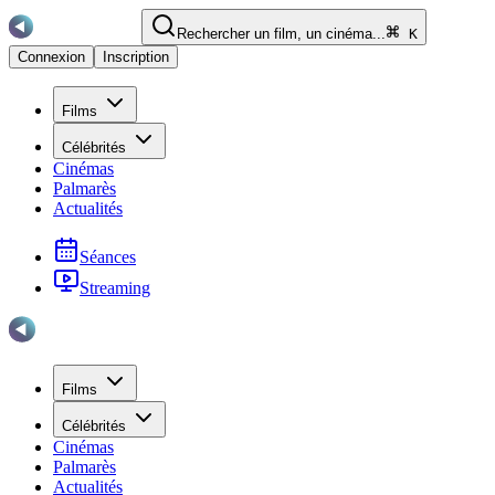
Rechercher un film, un cinéma...
K
Connexion
Inscription
Films
Célébrités
Cinémas
Palmarès
Actualités
Séances
Streaming
Films
Célébrités
Cinémas
Palmarès
Actualités