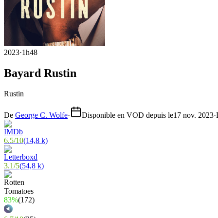
2023
·
1h48
Bayard Rustin
Rustin
De
George C. Wolfe
·
Disponible en VOD depuis le
17 nov. 2023
·
6.5
/
10
(
14,8 k
)
3.1
/
5
(
54,8 k
)
83%
(
172
)