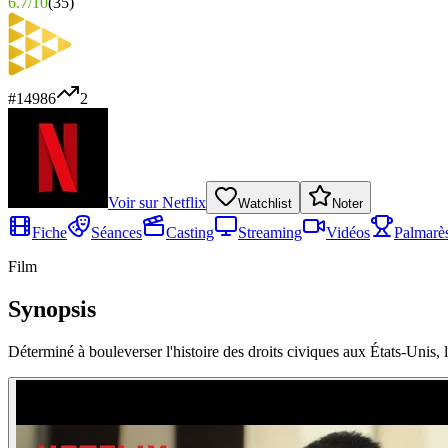
6.7
/
10
(
35
)
#
14986
2
Voir sur
Netflix
Watchlist
Noter
Fiche
Séances
Casting
Streaming
Vidéos
Palmarè
Film
Synopsis
Déterminé à bouleverser l'histoire des droits civiques aux États-Unis