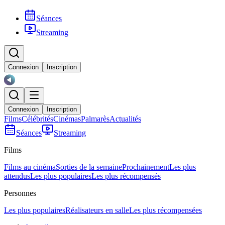
Séances
Streaming
Connexion
Inscription
Connexion
Inscription
Films
Célébrités
Cinémas
Palmarès
Actualités
Séances
Streaming
Films
Films au cinéma
Sorties de la semaine
Prochainement
Les plus
attendus
Les plus populaires
Les plus récompensés
Personnes
Les plus populaires
Réalisateurs en salle
Les plus récompensées