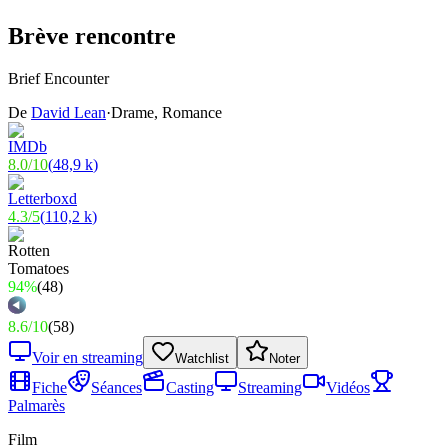
Brève rencontre
Brief Encounter
De
David Lean
·
Drame, Romance
8.0
/
10
(
48,9 k
)
4.3
/
5
(
110,2 k
)
94%
(
48
)
8.6
/
10
(
58
)
Voir en streaming
Watchlist
Noter
Fiche
Séances
Casting
Streaming
Vidéos
Palmarès
Film