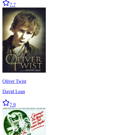
7.7
Oliver Twist
David Lean
7.9