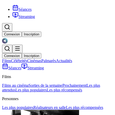
Séances
Streaming
Connexion
Inscription
Connexion
Inscription
Films
Célébrités
Cinémas
Palmarès
Actualités
Séances
Streaming
Films
Films au cinéma
Sorties de la semaine
Prochainement
Les plus
attendus
Les plus populaires
Les plus récompensés
Personnes
Les plus populaires
Réalisateurs en salle
Les plus récompensées