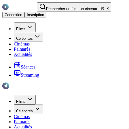
Rechercher un film, un cinéma...
K
Connexion
Inscription
Films
Célébrités
Cinémas
Palmarès
Actualités
Séances
Streaming
Films
Célébrités
Cinémas
Palmarès
Actualités